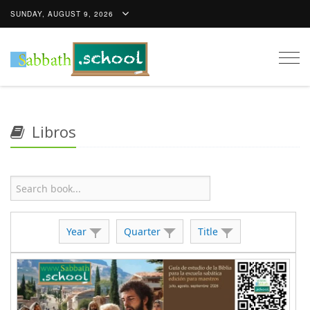
SUNDAY, AUGUST 9, 2026
Togg
navig
Libros
Year
Quarter
Title