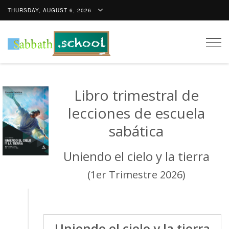
THURSDAY, AUGUST 6, 2026
Togg
navig
Libro trimestral de
lecciones de escuela
sabática
Uniendo el cielo y la tierra
(1er Trimestre 2026)
Uniendo el cielo y la tierra