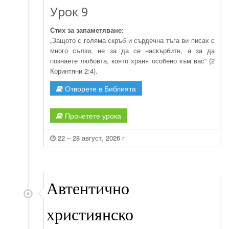
Урок 9
Стих за запаметяване:
„Защото с голяма скръб и сърдечна тъга ви писах с
много сълзи, не за да се наскърбите, а за да
познаете любовта, която храня особено към вас“ (2
Коринтяни 2:4).
Отворете в Библията
Прочетете урока
22 – 28 август, 2026 г
Автентично
християнско