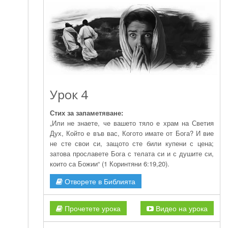
Урок 4
Стих за запаметяване:
„Или не знаете, че вашето тяло е храм на Светия
Дух, Който е във вас, Когото имате от Бога? И вие
не сте свои си, защото сте били купени с цена;
затова прославете Бога с телата си и с душите си,
които са Божии“ (1 Коринтяни 6:19,20).
Отворете в Библията
Прочетете урока
Видео на урока