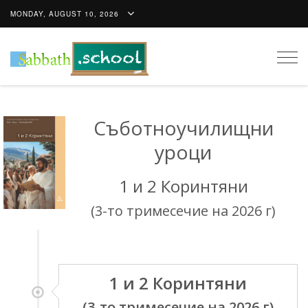
MONDAY, AUGUST 10, 2026
Togg
navig
Съботноучилищни
уроци
1 и 2 Коринтяни
(3-то тримесечие на 2026 г)
1 и 2 Коринтяни
(3-то тримесечие на 2026 г)