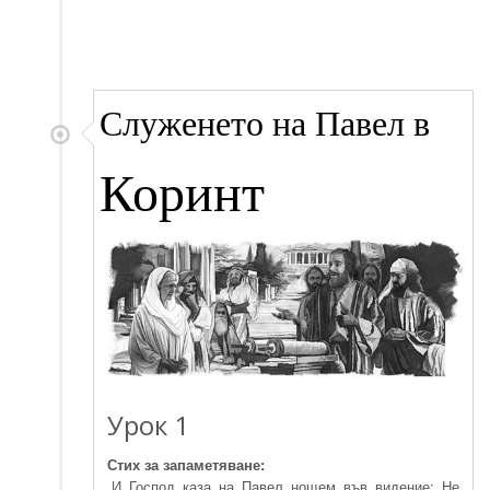
Служенето на Павел в
Коринт
Урок 1
Стих за запаметяване:
„И Господ каза на Павел нощем във видение: Не