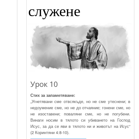
служене
Урок 10
Стих за запаметяване:
„Угнетявани сме отвсякъде, но не сме утеснени; в
недоумение сме, но не до отчаяние; гонени сме, но
не изоставени; поваляни сме, но не погубени.
Винаги носим в тялото си убиването на Господ
Исус, за да се яви в тялото ни и животът на Исус“
(2 Коринтяни 4:8-10).