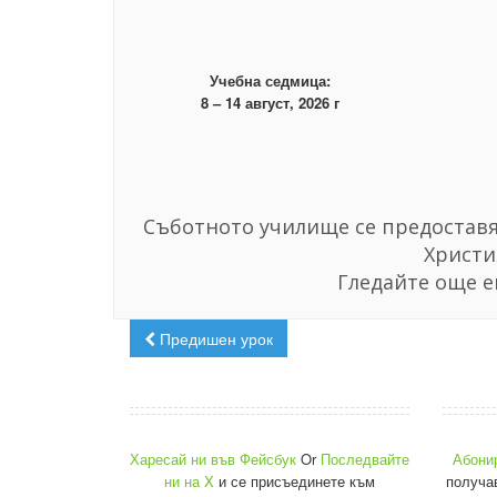
Учебна седмица:
8 – 14 август, 2026 г
Съботното училище се предоставя 
Христи
Гледайте още е
Предишен урок
Харесай ни във Фейсбук
Or
Последвайте
Абони
ни на X
и се присъединете към
получа