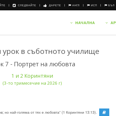
ЙТЕ
СЛЕДВАЙТЕ
ДАРЕТЕ
АНГЛ
ИСП
БЪЛ
НАЧАЛНА
АР
 урок в съботното училище
к 7 - Портрет на любовта
1 и 2 Коринтяни
(3-то тримесечие на 2026 г)
ов; но най-голяма от тях е любовта“ (1 Коринтяни 13:13).