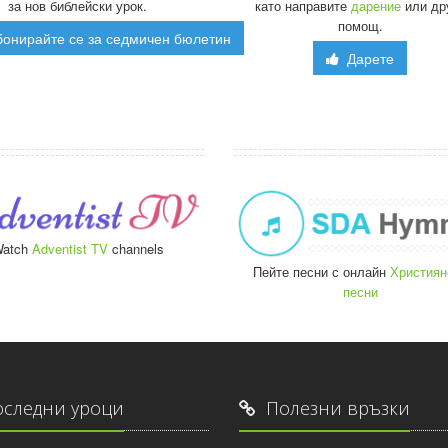
за нов библейски урок.
като направите
дарение
или др
помощ.
онирайте се за седмичен бюлетин
Дарете
atch
Adventist TV
channels
Пейте песни с онлайн
Християн
песни
следни уроци
Полезни връзки