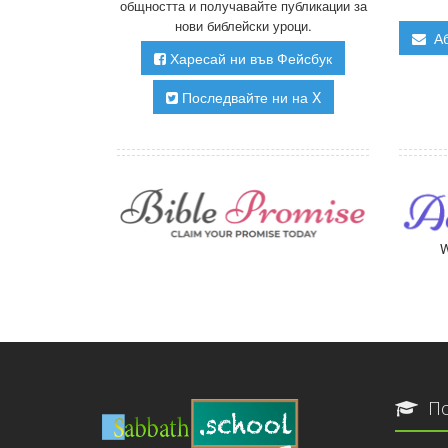
общността и получавайте публикации за
нови библейски уроци.
Аб
Харесай ни във Фейсбук
Последвайте ни на X
W
По