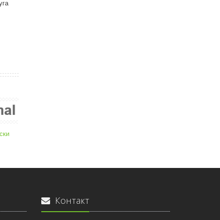
уга
ски
Контакт