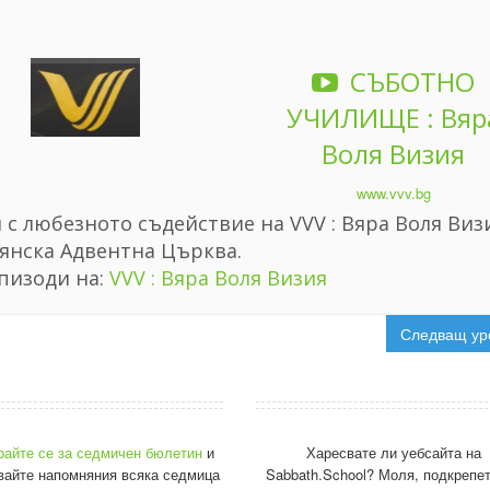
СЪБОТНО
УЧИЛИЩЕ : Вяр
Воля Визия
www.vvv.bg
с любезното съдействие на VVV : Вяра Воля Визи
янска Адвентна Църква.
пизоди на:
VVV : Вяра Воля Визия
Следващ ур
райте се за седмичен бюлетин
и
Харесвате ли уебсайта на
вайте напомняния всяка седмица
Sabbath.School? Моля, подкрепет