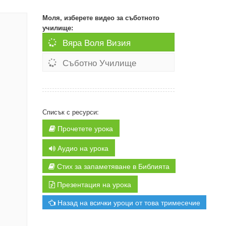
Моля, изберете видео за съботното
училище:
Вяра Воля Визия
Съботно Училище
Списък с ресурси:
Прочетете урока
Аудио на урока
Стих за запаметяване в Библията
Презентация на урока
Назад на всички уроци от това тримесечие