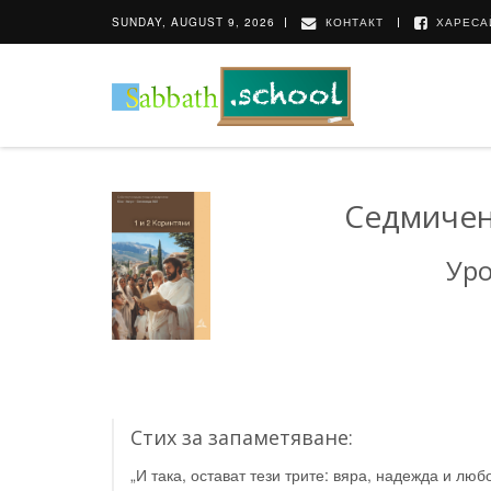
SUNDAY, AUGUST 9, 2026
КОНТАКТ
ХАРЕСА
Седмичен
Уро
Стих за запаметяване:
„И така, остават тези трите: вяра, надежда и люб