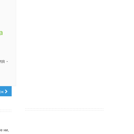
а
я -
ок
е ни,