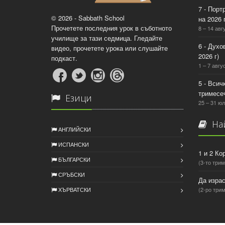
7 - Порт
© 2026 - Sabbath School
на 2026 г
Прочетете последния урок в съботното
8 – 14 авг
училище за тази седмица. Гледайте
6 - Духо
видео, прочетете урока или слушайте
2026 г)
подкаст.
1 – 7 авгус
5 - Всич
тримесеч
Езици
25 – 31 юл
Най
АНГЛИЙСКИ
ИСПАНСКИ
1 и 2 Ко
БЪЛГАРСКИ
(3-то трим
СРЪБСКИ
Да израс
ХЪРВАТСКИ
(2-ро трим