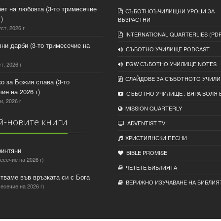
рет на любовта (3-то тримесечие
СЪБОТНОЪЧИЛИЩНИ УРОЦИ ЗА
)
ВЪЗРАСТНИ
уст, 2026 г
INTERNATIONAL QUARTERLIES (PDF
вни дарби (3-то тримесечие на
СЪБОТНО УЧИЛИЩЕ PODCAST
EGW СЪБОТНО УЧИЛИЩЕ NOTES
т, 2026 г
СЛАЙДОВЕ ЗА СЪБОТНОТО УЧИЛ
ко за Божия слава (3-то
ие на 2026 г)
СЪБОТНО УЧИЛИЩЕ : ВЯРА ВОЛЯ 
и, 2026 г
MISSION QUARTERLY
-новите книги
ADVENTIST TV
ХРИСТИЯНСКИ ПЕСНИ
ринтяни
BIBLE PROMISE
есечие на 2026 г)
ЧЕТЕТЕ БИБЛИЯТА
тваме във връзката си с Бога
ВЕРИЖНО ИЗУЧАВАНЕ НА БИБЛИЯ
есечие на 2026 г)