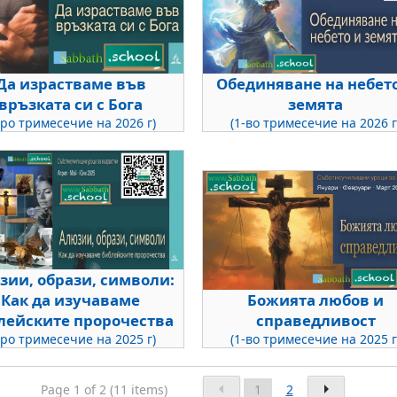
Да израстваме във
Обединяване на небет
връзката си с Бога
земята
-ро тримесечие на 2026 г)
(1-во тримесечие на 2026 г
зии, образи, символи:
Как да изучаваме
Божията любов и
лейските пророчества
справедливост
-ро тримесечие на 2025 г)
(1-во тримесечие на 2025 г
Page 1 of 2 (11 items)
1
2