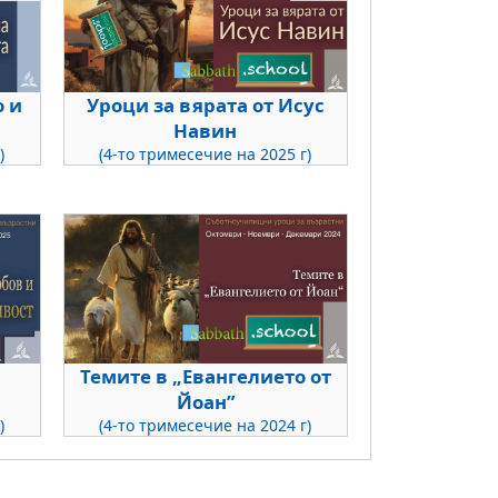
о и
Уроци за вярата от Исус
Навин
)
(4-то тримесечие на 2025 г)
Темите в „Евангелието от
Йоан”
)
(4-то тримесечие на 2024 г)