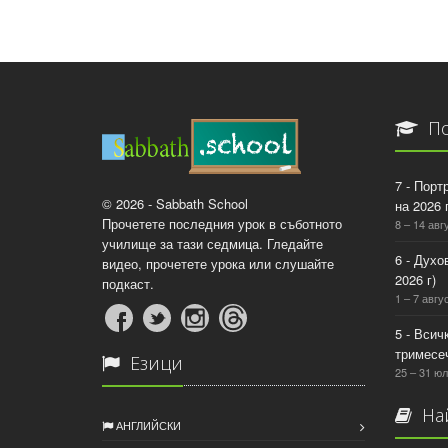
По
7 - Порт
© 2026 - Sabbath School
на 2026 г
Прочетете последния урок в съботното
8 – 14 авг
училище за тази седмица. Гледайте
6 - Духо
видео, прочетете урока или слушайте
2026 г)
подкаст.
1 – 7 авгус
5 - Всич
тримесеч
Езици
25 – 31 юл
Най
АНГЛИЙСКИ