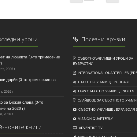
следни уроци
Полезни връзки
рет на любовта (3-то тримесечие
СЪБОТНОЪЧИЛИЩНИ УРОЦИ ЗА
)
ВЪЗРАСТНИ
уст, 2026 г
INTERNATIONAL QUARTERLIES (PDF
вни дарби (3-то тримесечие на
СЪБОТНО УЧИЛИЩЕ PODCAST
EGW СЪБОТНО УЧИЛИЩЕ NOTES
т, 2026 г
СЛАЙДОВЕ ЗА СЪБОТНОТО УЧИЛ
ко за Божия слава (3-то
ие на 2026 г)
СЪБОТНО УЧИЛИЩЕ : ВЯРА ВОЛЯ 
и, 2026 г
MISSION QUARTERLY
-новите книги
ADVENTIST TV
ХРИСТИЯНСКИ ПЕСНИ