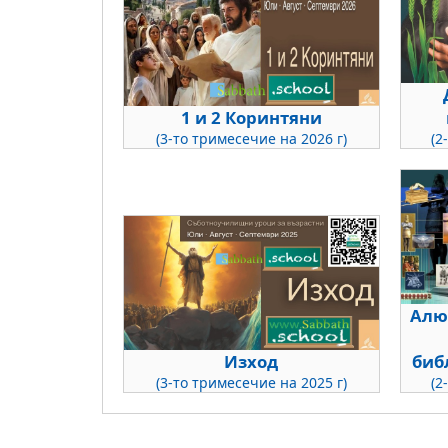
1 и 2 Коринтяни
(3-то тримесечие на 2026 г)
(2
Алю
Изход
биб
(3-то тримесечие на 2025 г)
(2