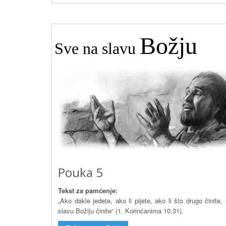
Božju
Sve na slavu
Pouka 5
Tekst za pamćenje:
„Ako dakle jedete, ako li pijete, ako li što drugo činite,
slavu Božiju činite“ (1. Korinćanima 10,31).