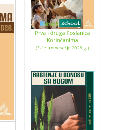
Prva i druga Poslanica
Korinćanima
(3-će tromesečje 2026. g.)