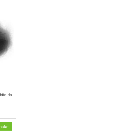
bito da
ouke