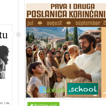
tu
i, i da
Pročitajte uvod