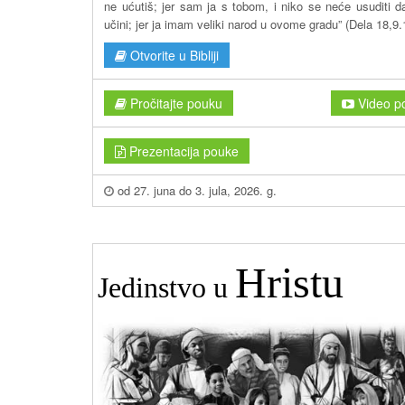
ne ućutiš; jer sam ja s tobom, i niko se neće usuditi da
učini; jer ja imam veliki narod u ovome gradu” (Dela 18,9.
Otvorite u Bibliji
Pročitajte pouku
Video p
Prezentacija pouke
od 27. juna do 3. jula, 2026. g.
Hristu
Jedinstvo u