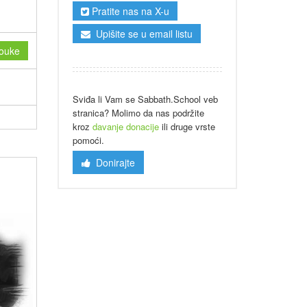
Pratite nas na X-u
Upišite se u email listu
ouke
Sviđa li Vam se Sabbath.School veb
stranica? Molimo da nas podržite
kroz
davanje donacije
ili druge vrste
pomoći.
Donirajte