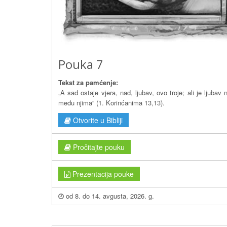
Pouka 7
Tekst za pamćenje:
„A sad ostaje vjera, nad, ljubav, ovo troje; ali je ljubav 
među njima“ (1. Korinćanima 13,13).
Otvorite u Bibliji
Pročitajte pouku
Prezentacija pouke
od 8. do 14. avgusta, 2026. g.