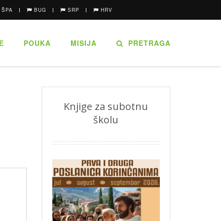
ŠPA
BUG
SRP
HRV
E
POUKA
MISIJA
PRETRAGA
Knjige za subotnu
školu