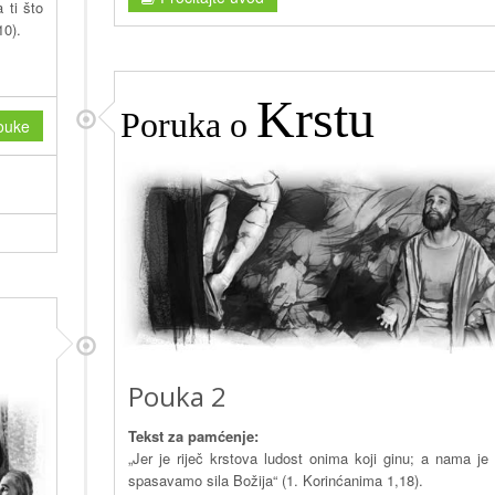
 ti što
10).
Krstu
Poruka o
ouke
Pouka 2
Tekst za pamćenje:
„Jer je riječ krstova ludost onima koji ginu; a nama je 
spasavamo sila Božija“ (1. Korinćanima 1,18).