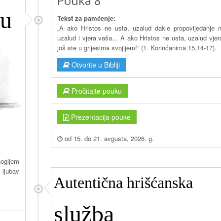
Pouka 8
ju
Tekst za pamćenje:
„A ako Hristos ne usta, uzalud dakle propovijedanje 
uzalud i vjera vaša... A ako Hristos ne usta, uzalud vjer
još ste u grijesima svojijem!“ (1. Korinćanima 15,14-17).
Otvorite u Bibliji
Pročitajte pouku
Prezentacija pouke
od 15. do 21. avgusta, 2026. g.
ogijem
 ljubav
Autentična hrišćanska
služba