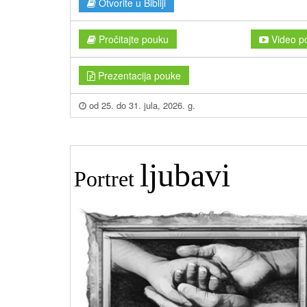
Otvorite u Bibliji
Pročitajte pouku
Video p
Prezentacija pouke
od 25. do 31. jula, 2026. g.
ljubavi
Portret