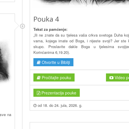
Pouka 4
Tekst za pamćenje:
„Ili ne znate da su tjelesa vaša crkva svetoga Duha koji
vama, kojega imate od Boga, i nijeste svoji? Jer ste k
skupo. Proslavite dakle Boga u tjelesima svojije
Korinćanima 6,19.20).
Otvorite u Bibliji
Pročitajte pouku
Video p
Prezentacija pouke
od 18. do 24. jula, 2026. g.
 sve na