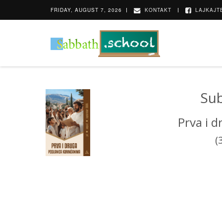
FRIDAY, AUGUST 7, 2026
KONTAKT
LAJKAJT
Su
Prva i 
(