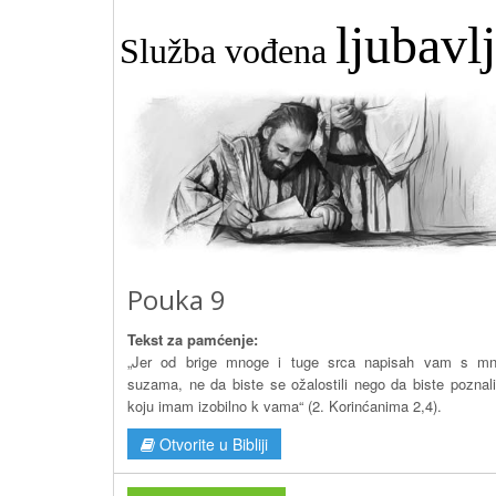
ljubavl
Služba vođena
Pouka 9
Tekst za pamćenje:
„Jer od brige mnoge i tuge srca napisah vam s mn
suzama, ne da biste se ožalostili nego da biste poznali
koju imam izobilno k vama“ (2. Korinćanima 2,4).
Otvorite u Bibliji