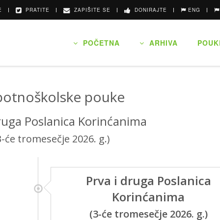
E
PRATITE
ZAPIŠITE SE
DONIRAJTE
ENG
POČETNA
ARHIVA
POUK
botnoškolske pouke
druga Poslanica Korinćanima
3-će tromesečje 2026. g.)
Prva i druga Poslanica
Korinćanima
(3-će tromesečje 2026. g.)