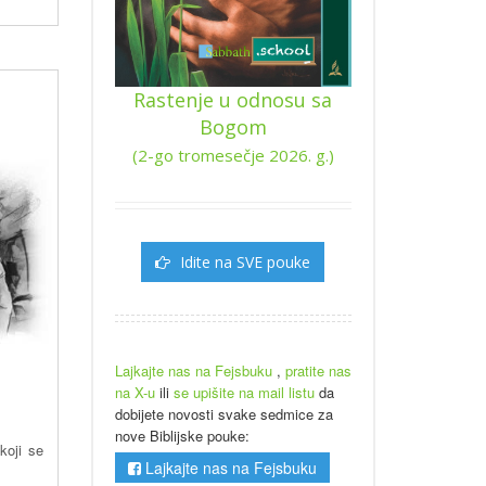
Rastenje u odnosu sa
Bogom
(2-go tromesečje 2026. g.)
Idite na SVE pouke
Lajkajte nas na Fejsbuku
,
pratite nas
na X-u
ili
se upišite na mail listu
da
dobijete novosti svake sedmice za
nove Biblijske pouke:
koji se
Lajkajte nas na Fejsbuku