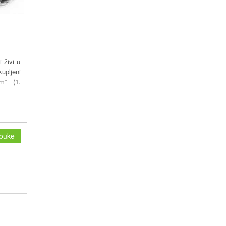
 živi u
upljeni
m“ (1.
ouke