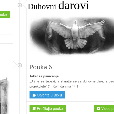
darovi
Duhovni
ouke
Pouka 6
Tekst za pamćenje:
„Držite se ljubavi, a starajte se za duhovne dare, a oso
prorokujete“ (1. Korinćanima 14,1).
Otvorite u Bibliji
Pročitajte pouku
Video p