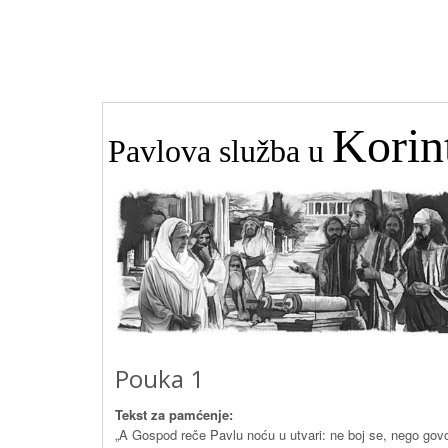
Korin
Pavlova služba u
Pouka 1
Tekst za pamćenje:
„A Gospod reče Pavlu noću u utvari: ne boj se, nego govor