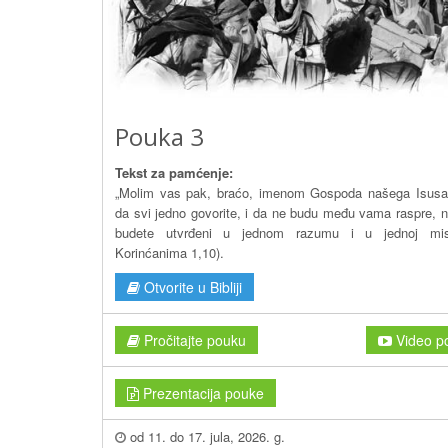
Pouka 3
Tekst za pamćenje:
„Molim vas pak, braćo, imenom Gospoda našega Isusa
da svi jedno govorite, i da ne budu među vama raspre, 
budete utvrđeni u jednom razumu i u jednoj misl
Korinćanima 1,10).
Otvorite u Bibliji
Pročitajte pouku
Video p
Prezentacija pouke
od 11. do 17. jula, 2026. g.