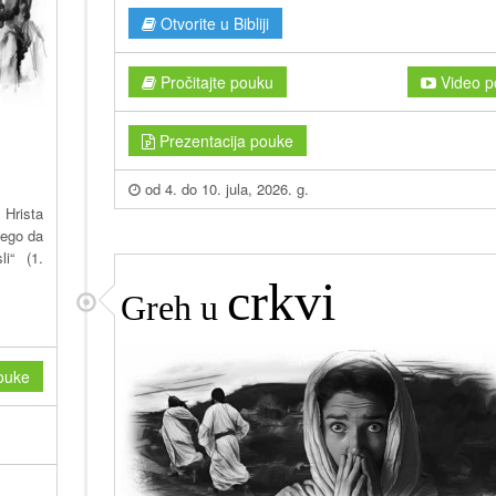
Otvorite u Bibliji
Pročitajte pouku
Video p
Prezentacija pouke
od 4. do 10. jula, 2026. g.
 Hrista
nego da
i“ (1.
crkvi
Greh u
ouke