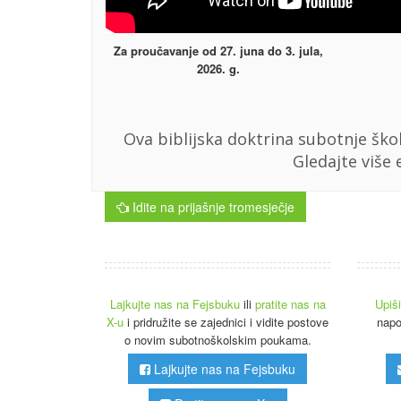
Za proučavanje od 27. juna do 3. jula,
2026. g.
Ova biblijska doktrina subotnje škol
Gledajte više
Idite na prijašnje tromesječje
Lajkujte nas na Fejsbuku
ili
pratite nas na
Upiš
X-u
i pridružite se zajednici i vidite postove
napo
o novim subotnoškolskim poukama.
Lajkujte nas na Fejsbuku