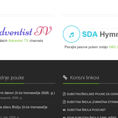
atch
Adventist TV
channels
Pevajte pesme putem onlajn
HAC 
dnje pouke
Korisni linkovi
ni darovi (3-će tromesečje 2026. g.)
SUBOTNOŠKOLSKE POUKE ZA ODR
 avgusta, 2026. g.
SUBOTNA ŠKOLA (ZVANIČNA STRANI
na slavu Božju (3-će tromesečje
SUBOTNA ŠKOLA PODCAST
1. jula, 2026. g.
EGW SUBOTNA ŠKOLA ZABILJEŠKE