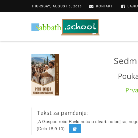
THURSDAY, AUGUST 6, 2026
KONTAKT
LAJKA
Sedmi
Pouka
Prva
Tekst za pamćenje:
„A Gospod reče Pavlu noću u utvari: ne boj se, nego g
(Dela 18,9.10).