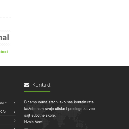
himni
Kontakt
Bićemo vema srećni ako nas kontaktirate i
ASLE
kažete nam svoje utiske i predloge za veb
CA)
sajt subotne škole.
Hvala Vam!