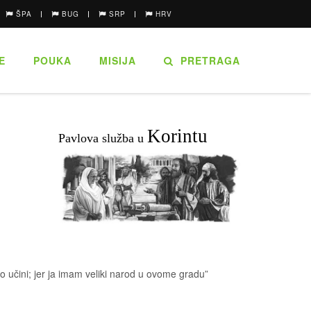
ŠPA
BUG
SRP
HRV
E
POUKA
MISIJA
PRETRAGA
Korintu
Pavlova služba u
to učini; jer ja imam veliki narod u ovome gradu”