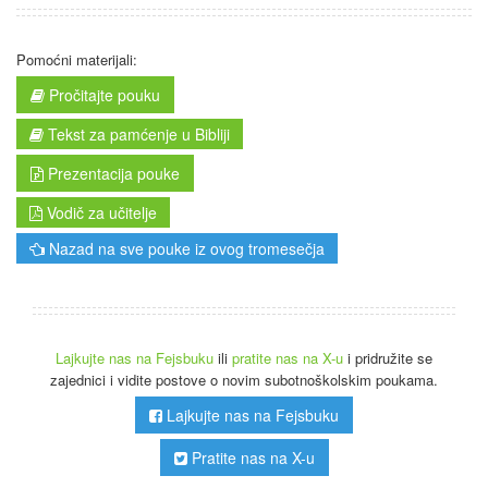
Pomoćni materijali:
Pročitajte pouku
Tekst za pamćenje u Bibliji
Prezentacija pouke
Vodič za učitelje
Nazad na sve pouke iz ovog tromesečja
Lajkujte nas na Fejsbuku
ili
pratite nas na X-u
i pridružite se
zajednici i vidite postove o novim subotnoškolskim poukama.
Lajkujte nas na Fejsbuku
Pratite nas na X-u