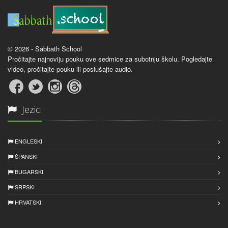
© 2026 - Sabbath School
Pročitajte najnoviju pouku ove sedmice za subotnju školu. Pogledajte
video, pročitajte pouku ili poslušajte audio.
Jezici
ENGLESKI
ŠPANSKI
BUGARSKI
SRPSKI
HRVATSKI