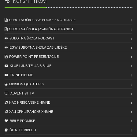
Korisni linkovi
SUBOTNOŠKOLSKE POUKE ZA ODRASLE
SUBOTNA ŠKOLA (ZVANIČNA STRANICA)
SUBOTNA ŠKOLA PODCAST
EGW SUBOTNA ŠKOLA ZABILJEŠKE
POWER POINT PREZENTACIJE
KLUB LJUBITELJA BIBLIJE
TAJNE BIBLIJE
MISSION QUARTERLY
ADVENTIST TV
HAC HRIŠĆANSKE HIMNE
ХАЦ ХРИШЋАНСКЕ ХИМНЕ
BIBLE PROMISE
ČITAJTE BIBLIJU