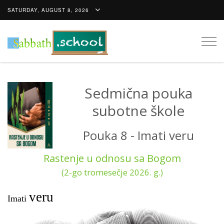
SATURDAY, AUGUST 8, 2026
Togg
navig
Sedmična pouka
subotne škole
Pouka 8 - Imati veru
Rastenje u odnosu sa Bogom
(2-go tromesečje 2026. g.)
veru
Imati