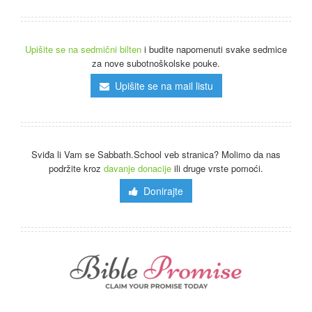
Upišite se na sedmični bilten
i budite napomenuti svake sedmice
za nove subotnoškolske pouke.
Upišite se na mail listu
Sviđa li Vam se Sabbath.School veb stranica? Molimo da nas
podržite kroz
davanje donacije
ili druge vrste pomoći.
Donirajte