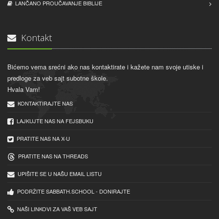
LANČANO PROUČAVANJE BIBLIJE
Kontakt
Bićemo vema srećni ako nas kontaktirate i kažete nam svoje utiske i
predloge za veb sajt subotne škole.
Hvala Vam!
KONTAKTIRAJTE NAS
LAJKUJTE NAS NA FEJSBUKU
PRATITE NAS NA X-U
PRATITE NAS NA THREADS
UPIŠITE SE U NAŠU EMAIL LISTU
PODRŽITE SABBATH.SCHOOL - DONIRAJTE
NAŠI LINKOVI ZA VAŠ VEB SAJT