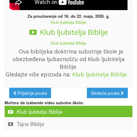
Za proučavanje od 16. do 22. maja, 2026. g.
Klub ljubitelja Biblije
Klub ljubitelja Biblije
Klub ljubitelja Biblije
Ova biblijska doktrina subotnje škole je
obezbeđena ljubaznošću od Klub ljubitelja
Biblije.
Gledajte više epizoda na:
Klub ljubitelja Biblije
Prijašnja pouka
Sledeća pouka
Molimo da izaberete video subotne škole:
Klub ljubitelja Biblije
Tajne Biblije