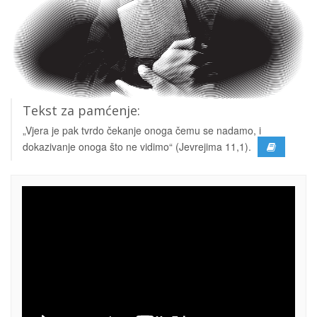
Tekst za pamćenje:
„Vjera je pak tvrdo čekanje onoga čemu se nadamo, i
dokazivanje onoga što ne vidimo“ (Jevrejima 11,1).