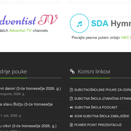
atch
Adventist TV
channels
Pevajte pesme putem onlajn
HAC 
dnje pouke
Korisni linkovi
ni darovi (3-će tromesečje 2026. g.)
SUBOTNOŠKOLSKE POUKE ZA ODR
 avgusta, 2026. g.
SUBOTNA ŠKOLA (ZVANIČNA STRANI
na slavu Božju (3-će tromesečje
SUBOTNA ŠKOLA PODCAST
1. jula, 2026. g.
EGW SUBOTNA ŠKOLA ZABILJEŠKE
POWER POINT PREZENTACIJE
u crkvi (3-će tromesečje 2026. g.)
4. jula, 2026. g.