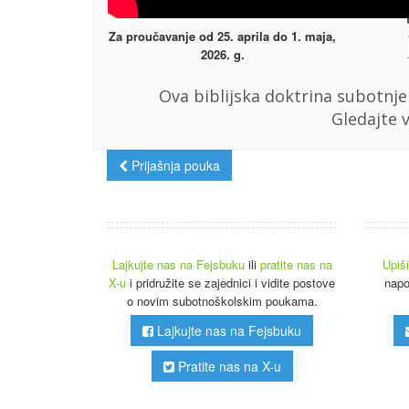
Za proučavanje od 25. aprila do 1. maja,
2026. g.
Ova biblijska doktrina subotnje
Gledajte 
Prijašnja pouka
Lajkujte nas na Fejsbuku
ili
pratite nas na
Upiš
X-u
i pridružite se zajednici i vidite postove
napo
o novim subotnoškolskim poukama.
Lajkujte nas na Fejsbuku
Pratite nas na X-u