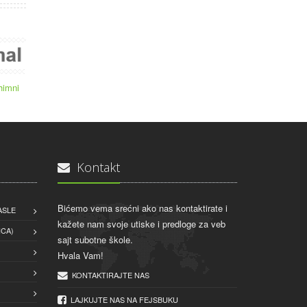
himni
Kontakt
Bićemo vema srećni ako nas kontaktirate i
ASLE
kažete nam svoje utiske i predloge za veb
CA)
sajt subotne škole.
Hvala Vam!
KONTAKTIRAJTE NAS
LAJKUJTE NAS NA FEJSBUKU