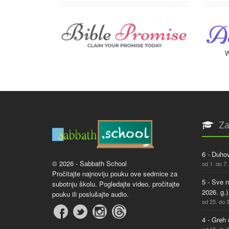
W
Za
6 - Duhov
© 2026 - Sabbath School
od 1. do 7.
Pročitajte najnoviju pouku ove sedmice za
5 - Sve 
subotnju školu. Pogledajte video, pročitajte
2026. g.)
pouku ili poslušajte audio.
od 25. do 3
4 - Greh 
od 18. do 2