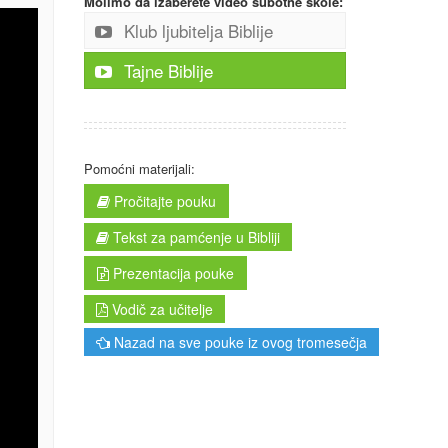
Molimo da izaberete video subotne škole:
Klub ljubitelja Biblije
Tajne Biblije
Pomoćni materijali:
Pročitajte pouku
Tekst za pamćenje u Bibliji
Prezentacija pouke
Vodič za učitelje
Nazad na sve pouke iz ovog tromesečja