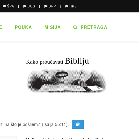
ŠPA
BUG
SRP
HRV
E
POUKA
MISIJA
PRETRAGA
Bibliju
Kako proučavati
iti na što je pošljem.“ (Isaija 55:11).