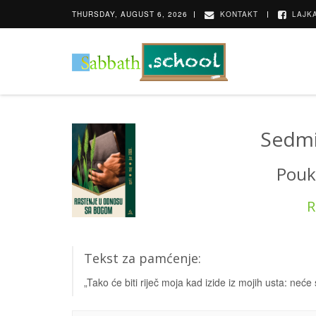
THURSDAY, AUGUST 6, 2026
KONTAKT
LAJKA
Sedmi
Pouka
R
Tekst za pamćenje:
„Tako će biti riječ moja kad izide iz mojih usta: neće 