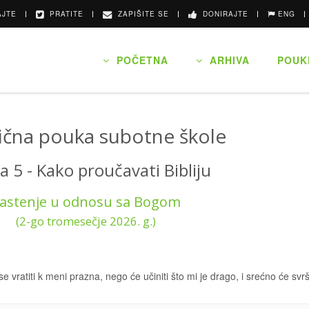
JTE
PRATITE
ZAPIŠITE SE
DONIRAJTE
ENG
POČETNA
ARHIVA
POUK
čna pouka subotne škole
 5 - Kako proučavati Bibliju
astenje u odnosu sa Bogom
(2-go tromesečje 2026. g.)
se vratiti k meni prazna, nego će učiniti što mi je drago, i srećno će svrš