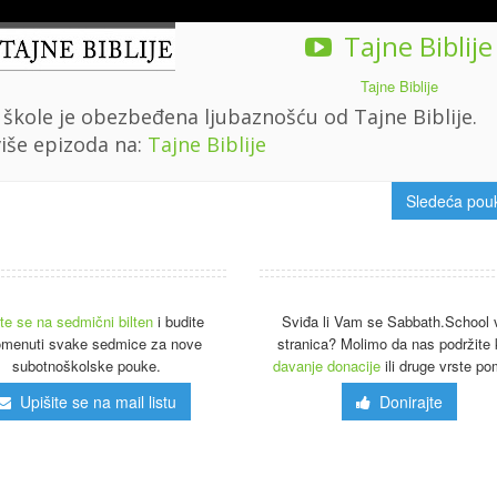
Tajne Biblije
Tajne Biblije
 škole je obezbeđena ljubaznošću od Tajne Biblije.
više epizoda na:
Tajne Biblije
Sledeća po
ite se na sedmični bilten
i budite
Sviđa li Vam se Sabbath.School 
menuti svake sedmice za nove
stranica? Molimo da nas podržite 
subotnoškolske pouke.
davanje donacije
ili druge vrste po
Upišite se na mail listu
Donirajte