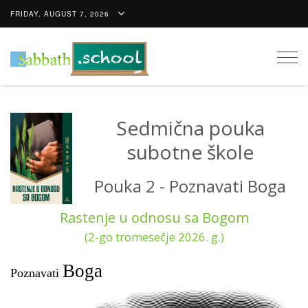
FRIDAY, AUGUST 7, 2026
Togg
navig
Sedmična pouka
subotne škole
Pouka 2 - Poznavati Boga
Rastenje u odnosu sa Bogom
(2-go tromesečje 2026. g.)
Boga
Poznavati