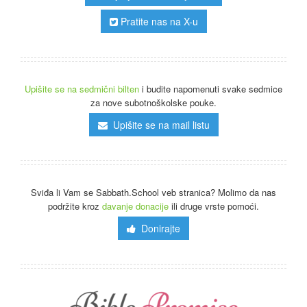
Pratite nas na X-u
Upišite se na sedmični bilten
i budite napomenuti svake sedmice
za nove subotnoškolske pouke.
Upišite se na mail listu
Sviđa li Vam se Sabbath.School veb stranica? Molimo da nas
podržite kroz
davanje donacije
ili druge vrste pomoći.
Donirajte