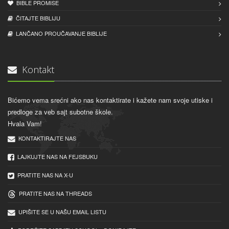
BIBLE PROMISE
ČITAJTE BIBLIJU
LANČANO PROUČAVANJE BIBLIJE
Kontakt
Bićemo vema srećni ako nas kontaktirate i kažete nam svoje utiske i
predloge za veb sajt subotne škole.
Hvala Vam!
KONTAKTIRAJTE NAS
LAJKUJTE NAS NA FEJSBUKU
PRATITE NAS NA X-U
PRATITE NAS NA THREADS
UPIŠITE SE U NAŠU EMAIL LISTU