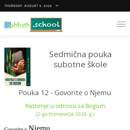
THURSDAY, AUGUST 6, 2026
Togg
navig
Sedmična pouka
subotne škole
Pouka 12 - Govorite o Njemu
Rastenje u odnosu sa Bogom
(2-go tromesečje 2026. g.)
Njemu
Govorite o