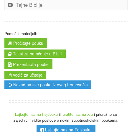
Tajne Biblije
Pomoćni materijali:
Pročitajte pouku
Tekst za pamćenje u Bibliji
Prezentacija pouke
Vodič za učitelje
Nazad na sve pouke iz ovog tromesečja
Lajkujte nas na Fejsbuku
ili
pratite nas na X-u
i pridružite se
zajednici i vidite postove o novim subotnoškolskim poukama.
Lajkujte nas na Fejsbuku