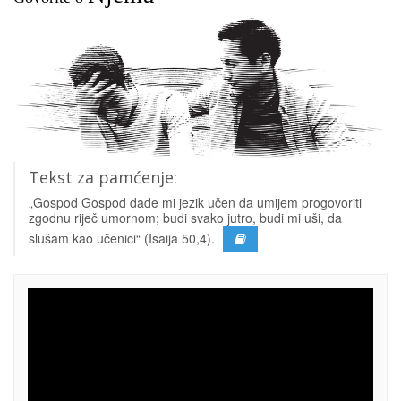
Tekst za pamćenje:
„Gospod Gospod dade mi jezik učen da umijem progovoriti
zgodnu riječ umornom; budi svako jutro, budi mi uši, da
slušam kao učenici“ (Isaija 50,4).