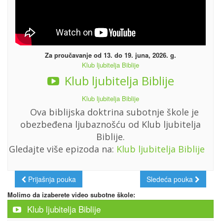
Za proučavanje od 13. do 19. juna, 2026. g.
Klub ljubitelja Biblije
Klub ljubitelja Biblije
Klub ljubitelja Biblije
Ova biblijska doktrina subotnje škole je
obezbeđena ljubaznošću od Klub ljubitelja
Biblije.
Gledajte više epizoda na:
Klub ljubitelja Biblije
Prijašnja pouka
Sledeća pouka
Molimo da izaberete video subotne škole:
Klub ljubitelja Biblije