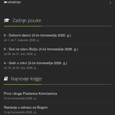
HRVATSKI
Zadnje pouke
6 - Duhovni darovi (3-će tromesečje 2026. g.)
od 1. do 7. avgusta, 2026. g.
5 - Sve na slavu Božju (3-će tromesečje 2026. g.)
od 25. do 31. jula, 2026. g.
4 - Greh u crkvi (3-će tromesečje 2026. g.)
od 18. do 24. jula, 2026. g.
Najnovije knjige
Prva i druga Poslanica Korinćanima
(3-će tromesečje 2026. g.)
Rastenje u odnosu sa Bogom
(2-go tromesečje 2026. g.)