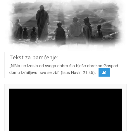
Tekst za pamćenje:
„Ništa ne izosta od svega dobra što bješe obrekao Gospod
domu Izrailjevu; sve se zbi“ (Isus Navin 21,45).