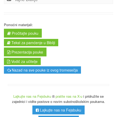
Pomoćni materijali:
Pročitajte pouku
Tekst za pamćenje u Bibliji
Prezentacija pouke
Vodič za učitelje
Nazad na sve pouke iz ovog tromesečja
Lajkujte nas na Fejsbuku
ili
pratite nas na X-u
i pridružite se
zajednici i vidite postove o novim subotnoškolskim poukama.
Lajkujte nas na Fejsbuku