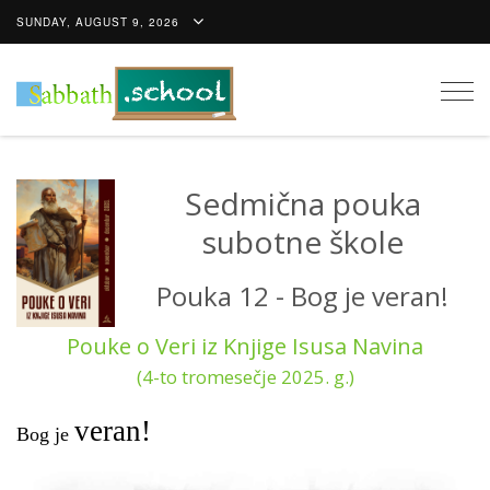
SUNDAY, AUGUST 9, 2026
Togg
navig
Sedmična pouka
subotne škole
Pouka 12 - Bog je veran!
Pouke o Veri iz Knjige Isusa Navina
(4-to tromesečje 2025. g.)
veran!
Bog je