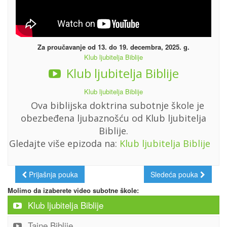
Za proučavanje od 13. do 19. decembra, 2025. g.
Klub ljubitelja Biblije
Klub ljubitelja Biblije
Klub ljubitelja Biblije
Ova biblijska doktrina subotnje škole je
obezbeđena ljubaznošću od Klub ljubitelja
Biblije.
Gledajte više epizoda na:
Klub ljubitelja Biblije
Prijašnja pouka
Sledeća pouka
Molimo da izaberete video subotne škole:
Klub ljubitelja Biblije
Tajne Biblije