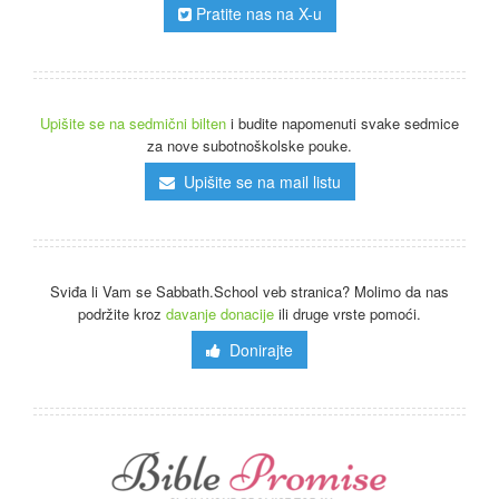
Pratite nas na X-u
Upišite se na sedmični bilten
i budite napomenuti svake sedmice
za nove subotnoškolske pouke.
Upišite se na mail listu
Sviđa li Vam se Sabbath.School veb stranica? Molimo da nas
podržite kroz
davanje donacije
ili druge vrste pomoći.
Donirajte