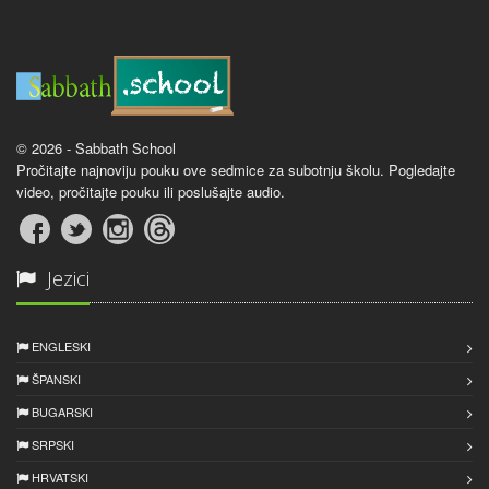
© 2026 - Sabbath School
Pročitajte najnoviju pouku ove sedmice za subotnju školu. Pogledajte
video, pročitajte pouku ili poslušajte audio.
Jezici
ENGLESKI
ŠPANSKI
BUGARSKI
SRPSKI
HRVATSKI