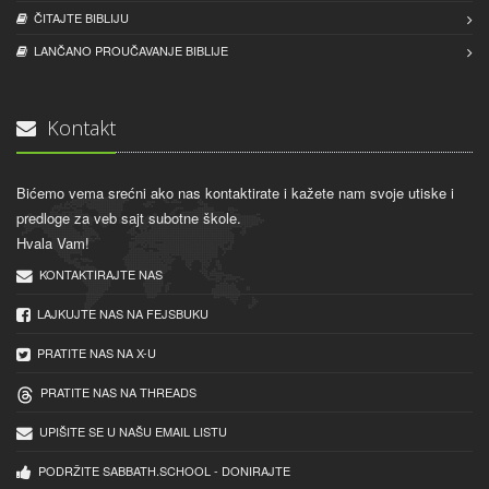
ČITAJTE BIBLIJU
LANČANO PROUČAVANJE BIBLIJE
Kontakt
Bićemo vema srećni ako nas kontaktirate i kažete nam svoje utiske i
predloge za veb sajt subotne škole.
Hvala Vam!
KONTAKTIRAJTE NAS
LAJKUJTE NAS NA FEJSBUKU
PRATITE NAS NA X-U
PRATITE NAS NA THREADS
UPIŠITE SE U NAŠU EMAIL LISTU
PODRŽITE SABBATH.SCHOOL - DONIRAJTE