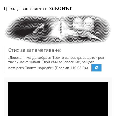
законът
Грехът, евангелието и
Стих за запаметяване:
„Довека няма да забравя Твоите заповеди, защото чрез
тях си ме съживил. Твой съм аз; спаси ме, защото
потърсих Твоите наредби“ (Псалми 119:93,94).