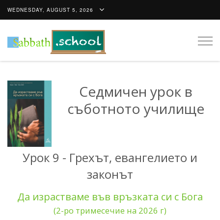
WEDNESDAY, AUGUST 5, 2026
Togg
navig
Седмичен урок в
съботното училище
Урок 9 - Грехът, евангелието и
законът
Да израстваме във връзката си с Бога
(2-ро тримесечие на 2026 г)