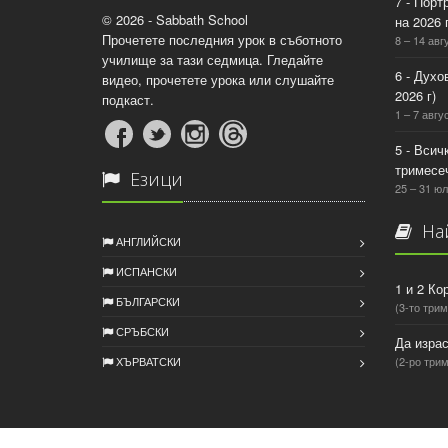
7 - Порт
© 2026 - Sabbath School
на 2026 г
Прочетете последния урок в съботното
8 – 14 авг
училище за тази седмица. Гледайте
6 - Духо
видео, прочетете урока или слушайте
2026 г)
подкаст.
1 – 7 авгус
5 - Всич
тримесеч
Езици
25 – 31 юл
Най
АНГЛИЙСКИ
ИСПАНСКИ
1 и 2 Ко
БЪЛГАРСКИ
(3-то трим
СРЪБСКИ
Да израс
ХЪРВАТСКИ
(2-ро трим