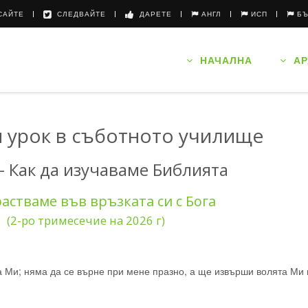
АЙТЕ
СЛЕДВАЙТЕ
ДАРЕТЕ
АНГЛ
ИСП
Б
НАЧАЛНА
АР
 урок в съботното училище
 - Как да изучаваме Библията
астваме във връзката си с Бога
(2-ро тримесечие на 2026 г)
та Ми; няма да се върне при мене празно, а ще извърши волята Ми 