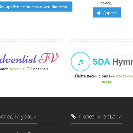
помощ.
онирайте се за седмичен бюлетин
Дарете
atch
Adventist TV
channels
Пейте песни с онлайн
Християн
песни
следни уроци
Полезни връзки