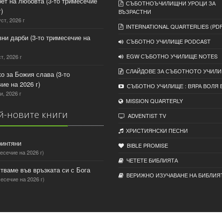
рет на любовта (3-то тримесечие
СЪБОТНОЪЧИЛИЩНИ УРОЦИ ЗА
)
ВЪЗРАСТНИ
уст, 2026 г
INTERNATIONAL QUARTERLIES (PDF
вни дарби (3-то тримесечие на
СЪБОТНО УЧИЛИЩЕ PODCAST
EGW СЪБОТНО УЧИЛИЩЕ NOTES
т, 2026 г
СЛАЙДОВЕ ЗА СЪБОТНОТО УЧИЛ
ко за Божия слава (3-то
ие на 2026 г)
СЪБОТНО УЧИЛИЩЕ : ВЯРА ВОЛЯ 
и, 2026 г
MISSION QUARTERLY
-новите книги
ADVENTIST TV
ХРИСТИЯНСКИ ПЕСНИ
ринтяни
BIBLE PROMISE
есечие на 2026 г)
ЧЕТЕТЕ БИБЛИЯТА
тваме във връзката си с Бога
ВЕРИЖНО ИЗУЧАВАНЕ НА БИБЛИЯ
есечие на 2026 г)