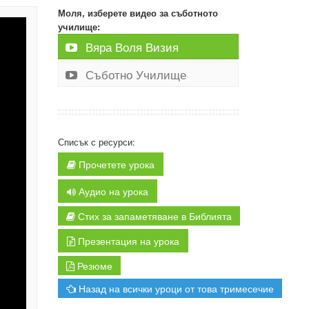
Моля, изберете видео за съботното
училище:
Вяра Воля Визия
Съботно Училище
Списък с ресурси:
Прочетете урока
Аудио на урока
Стих за запаметяване в Библията
Презентация на урока
Резюме
Назад на всички уроци от това тримесечие