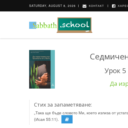
SATURDAY, AUGUST 8, 2026
КОНТАКТ
ХАРЕС
Седмичен
Урок 5
Да изр
Стих за запаметяване:
„Така ще бъде словото Ми, което излиза от уста
(Исая 55:11).