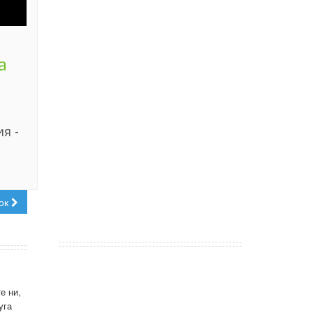
а
я -
ок
е ни,
уга