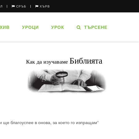
ЪЛ
СРЪБ
ХЪРВ
ХИВ
УРОЦИ
УРОК
ТЪРСЕНЕ
Библията
Как да изучаваме
и ще благоуспее в онова, за което го изпращам“