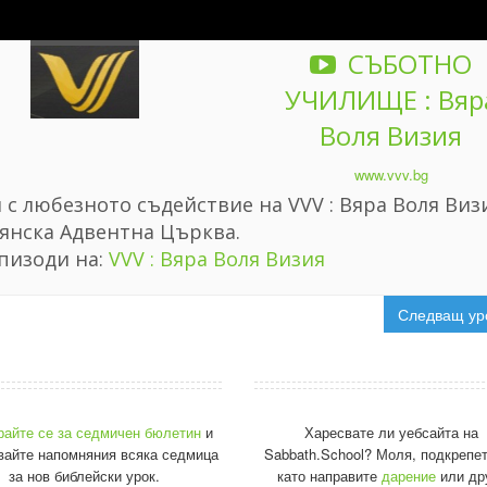
СЪБОТНО
УЧИЛИЩЕ : Вяр
Воля Визия
www.vvv.bg
с любезното съдействие на VVV : Вяра Воля Визи
янска Адвентна Църква.
пизоди на:
VVV : Вяра Воля Визия
Следващ ур
райте се за седмичен бюлетин
и
Харесвате ли уебсайта на
вайте напомняния всяка седмица
Sabbath.School? Моля, подкрепет
за нов библейски урок.
като направите
дарение
или др