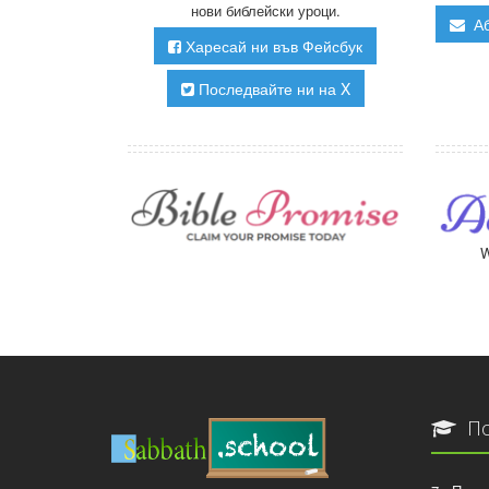
нови библейски уроци.
Аб
Харесай ни във Фейсбук
Последвайте ни на X
W
По