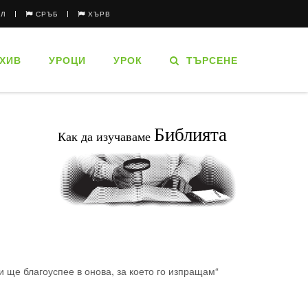
ЪЛ
СРЪБ
ХЪРВ
ХИВ
УРОЦИ
УРОК
ТЪРСЕНЕ
Библията
Как да изучаваме
и ще благоуспее в онова, за което го изпращам“