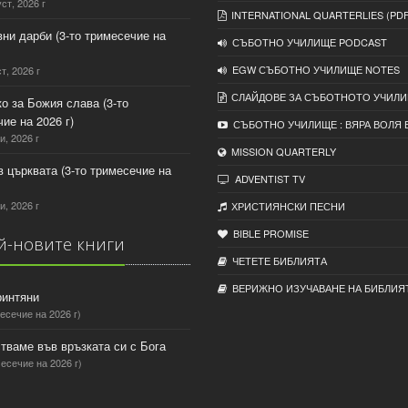
уст, 2026 г
INTERNATIONAL QUARTERLIES (PDF
вни дарби (3-то тримесечие на
СЪБОТНО УЧИЛИЩЕ PODCAST
EGW СЪБОТНО УЧИЛИЩЕ NOTES
т, 2026 г
СЛАЙДОВЕ ЗА СЪБОТНОТО УЧИЛ
ко за Божия слава (3-то
ие на 2026 г)
СЪБОТНО УЧИЛИЩЕ : ВЯРА ВОЛЯ 
и, 2026 г
MISSION QUARTERLY
 в църквата (3-то тримесечие на
ADVENTIST TV
и, 2026 г
ХРИСТИЯНСКИ ПЕСНИ
BIBLE PROMISE
-новите книги
ЧЕТЕТЕ БИБЛИЯТА
ВЕРИЖНО ИЗУЧАВАНЕ НА БИБЛИЯ
ринтяни
есечие на 2026 г)
тваме във връзката си с Бога
есечие на 2026 г)