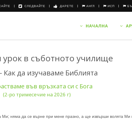
АЙТЕ
СЛЕДВАЙТЕ
ДАРЕТЕ
АНГЛ
ИСП
Б
НАЧАЛНА
АР
 урок в съботното училище
 - Как да изучаваме Библията
астваме във връзката си с Бога
(2-ро тримесечие на 2026 г)
та Ми; няма да се върне при мене празно, а ще извърши волята Ми 