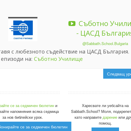
Съботно Учил
- ЦАСД Българи
@Sabbath.School.Bulgaria
авя с любезното съдействие на ЦАСД България.
 епизоди на:
Съботно Училище
Следващ ур
райте се за седмичен бюлетин
и
Харесвате ли уебсайта на
вайте напомняния всяка седмица
Sabbath.School? Моля, подкрепет
за нов библейски урок.
като направите
дарение
или др
помощ.
онирайте се за седмичен бюлетин