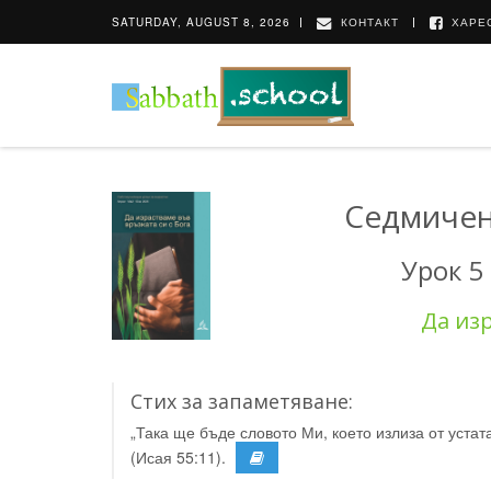
SATURDAY, AUGUST 8, 2026
КОНТАКТ
ХАРЕС
Седмичен
Урок 5
Да изр
Стих за запаметяване:
„Така ще бъде словото Ми, което излиза от уста
(Исая 55:11).