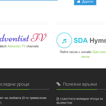
Дарете
atch
Adventist TV
channels
Пейте песни с онлайн
Християн
песни
следни уроци
Полезни връзки
рет на любовта (3-то тримесечие
СЪБОТНОЪЧИЛИЩНИ УРОЦИ ЗА
)
ВЪЗРАСТНИ