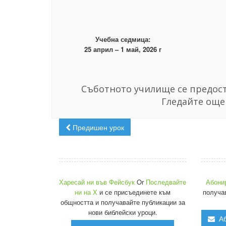
Учебна седмица:
25 април – 1 май, 2026 г
Съботното училище се предост
Гледайте още
Предишен урок
Харесай ни във Фейсбук
Or
Последвайте
Абони
ни на X
и се присъединете към
получа
общността и получавайте публикации за
нови библейски уроци.
Аб