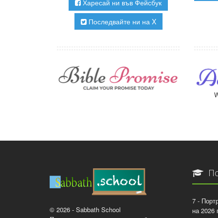
Харесай ни във Фейсбук
Последвайте ни на X
W
По
7 - Порт
© 2026 - Sabbath School
на 2026 г