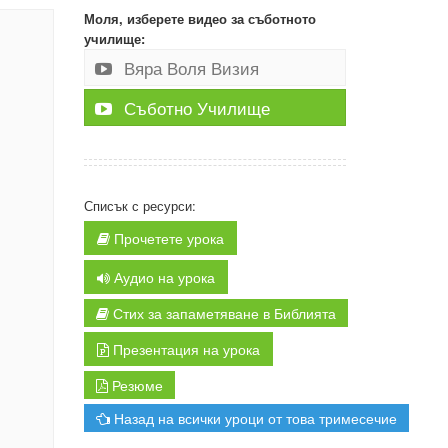
Моля, изберете видео за съботното
училище:
Вяра Воля Визия
Съботно Училище
Списък с ресурси:
Прочетете урока
Аудио на урока
Стих за запаметяване в Библията
Презентация на урока
Резюме
Назад на всички уроци от това тримесечие