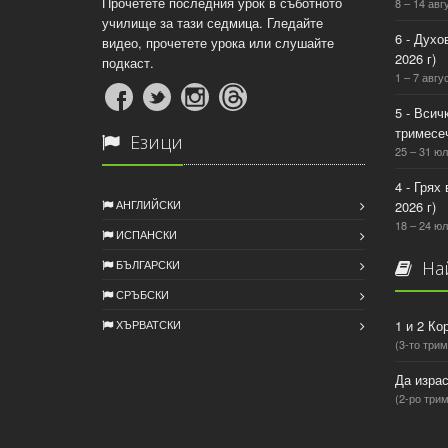
Прочетете последния урок в съботното
8 – 14 авг
училище за тази седмица. Гледайте
6 - Духо
видео, прочетете урока или слушайте
2026 г)
подкаст.
1 – 7 авгус
5 - Всич
тримесеч
Езици
25 – 31 юл
4 - Грях
АНГЛИЙСКИ
2026 г)
18 – 24 юл
ИСПАНСКИ
БЪЛГАРСКИ
Най
СРЪБСКИ
ХЪРВАТСКИ
1 и 2 Ко
(3-то трим
Да израс
(2-ро трим