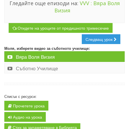
Гледайте още епизоди на:
VVV : Вяра Воля
Визия
Отидете на уроците от предишното тримесечие
Следващ урок
Моля, изберете видео за съботното училище:
Вяра Воля Визия
Съботно Училище
Списък с ресурси:
Прочетете урока
Аудио на урока
Стих за запаметяване в Библията