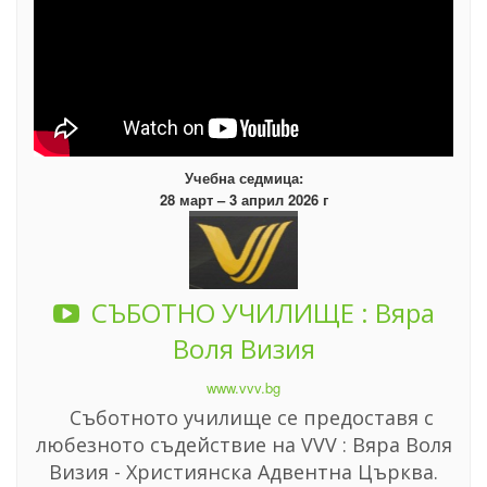
Учебна седмица:
28 март – 3 април 2026 г
СЪБОТНО УЧИЛИЩЕ : Вяра
Воля Визия
www.vvv.bg
Съботното училище се предоставя с
любезното съдействие на VVV : Вяра Воля
Визия - Християнска Адвентна Църква.