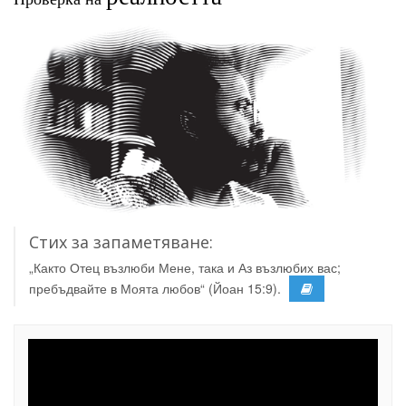
Стих за запаметяване:
„Както Отец възлюби Мене, така и Аз възлюбих вас;
пребъдвайте в Моята любов“ (Йоан 15:9).