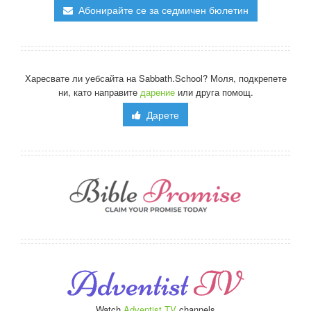
Абонирайте се за седмичен бюлетин
Харесвате ли уебсайта на Sabbath.School? Моля, подкрепете
ни, като направите
дарение
или друга помощ.
Дарете
Watch
Adventist TV
channels