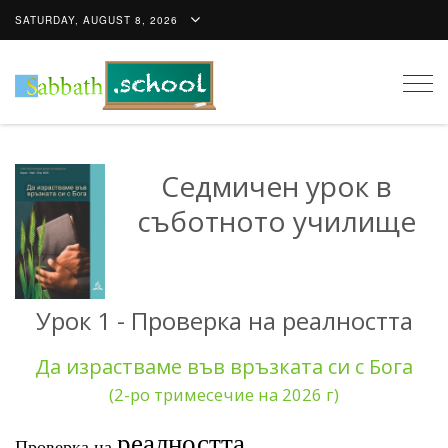
SATURDAY, AUGUST 8, 2026
Togg
navig
Седмичен урок в
съботното училище
Урок 1 - Проверка на реалността
Да израстваме във връзката си с Бога
(2-ро тримесечие на 2026 г)
реалността
Проверка на