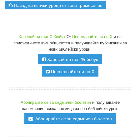
Назад на всички уроци от това тримесечие
Харесай ни във Фейсбук
Or
Последвайте ни на X
и се
присъединете към общността и получавайте публикации за
нови библейски уроци.
Харесай ни във Фейсбук
Последвайте ни на X
Абонирайте се за седмичен бюлетин
и получавайте
напомняния всяка седмица за нов библейски урок.
Абонирайте се за седмичен бюлетин