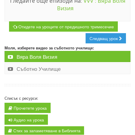
Гледайте още епизоди на:
VVV : Вяра Воля
Визия
Отидете на уроците от предишното тримесечие
Следващ урок
Моля, изберете видео за съботното училище:
Вяра Воля Визия
Съботно Училище
Списък с ресурси:
Прочетете урока
Аудио на урока
Стих за запаметяване в Библията