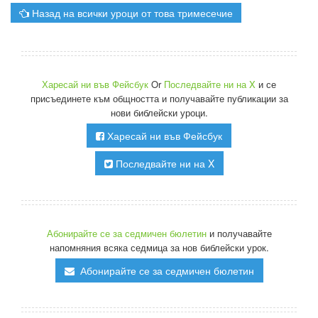
Назад на всички уроци от това тримесечие
Харесай ни във Фейсбук
Or
Последвайте ни на X
и се
присъединете към общността и получавайте публикации за
нови библейски уроци.
Харесай ни във Фейсбук
Последвайте ни на X
Абонирайте се за седмичен бюлетин
и получавайте
напомняния всяка седмица за нов библейски урок.
Абонирайте се за седмичен бюлетин