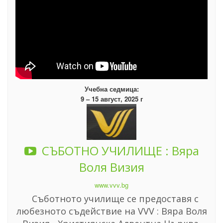
Учебна седмица:
9 – 15 август, 2025 г
СЪБОТНО УЧИЛИЩЕ : Вяра
Воля Визия
www.vvv.bg
Съботното училище се предоставя с
любезното съдействие на VVV : Вяра Воля