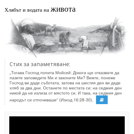
живота
Хлябът и водата на
Стих за запаметяване:
„Тогава Господ попита Мойсей: Докога ще отказвате да
пазите заповедите Ми и законите Ми? Вижте, понеже
Господ ви даде съботата, затова на шестия ден ви даде
хляб за два дни. Останете по местата си; на седмия ден
никой да не излиза от мястото си. И така, на седмия ден
народът си отпочиваше“ (Изход 16:28-30).