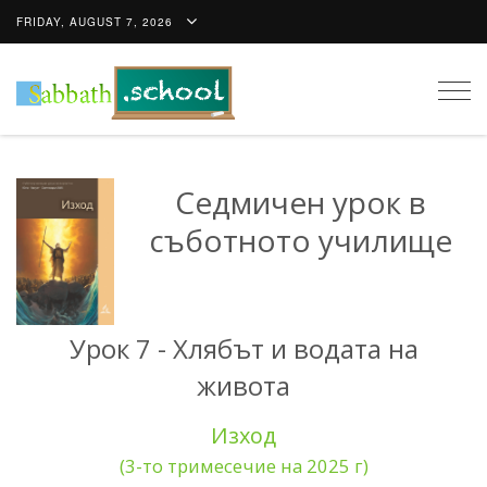
FRIDAY, AUGUST 7, 2026
Togg
navig
Седмичен урок в
съботното училище
Урок 7 - Хлябът и водата на
живота
Изход
(3-то тримесечие на 2025 г)