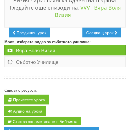
Визия - Християнска Адвентна Църква.
Гледайте още епизоди на:
VVV : Вяра Воля
Визия
Предишен урок
Следващ урок
Моля, изберете видео за съботното училище:
Вяра Воля Визия
Съботно Училище
Списък с ресурси:
Прочетете урока
Аудио на урока
Стих за запаметяване в Библията