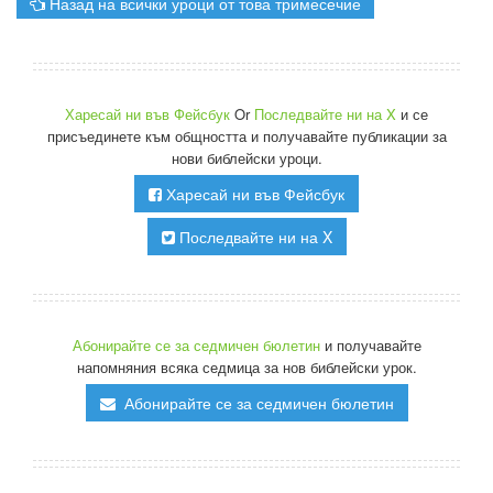
Назад на всички уроци от това тримесечие
Харесай ни във Фейсбук
Or
Последвайте ни на X
и се
присъединете към общността и получавайте публикации за
нови библейски уроци.
Харесай ни във Фейсбук
Последвайте ни на X
Абонирайте се за седмичен бюлетин
и получавайте
напомняния всяка седмица за нов библейски урок.
Абонирайте се за седмичен бюлетин