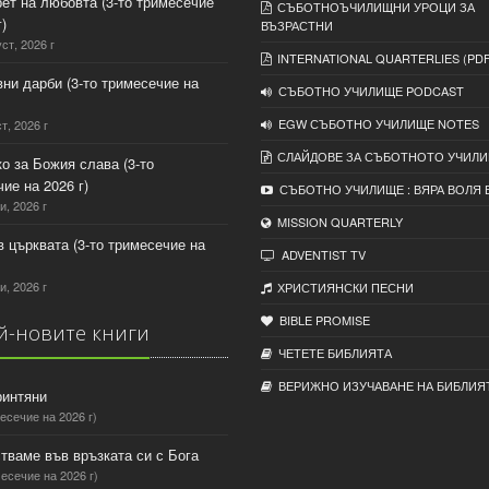
рет на любовта (3-то тримесечие
СЪБОТНОЪЧИЛИЩНИ УРОЦИ ЗА
)
ВЪЗРАСТНИ
уст, 2026 г
INTERNATIONAL QUARTERLIES (PDF
вни дарби (3-то тримесечие на
СЪБОТНО УЧИЛИЩЕ PODCAST
EGW СЪБОТНО УЧИЛИЩЕ NOTES
т, 2026 г
СЛАЙДОВЕ ЗА СЪБОТНОТО УЧИЛ
ко за Божия слава (3-то
ие на 2026 г)
СЪБОТНО УЧИЛИЩЕ : ВЯРА ВОЛЯ 
и, 2026 г
MISSION QUARTERLY
 в църквата (3-то тримесечие на
ADVENTIST TV
и, 2026 г
ХРИСТИЯНСКИ ПЕСНИ
BIBLE PROMISE
-новите книги
ЧЕТЕТЕ БИБЛИЯТА
ВЕРИЖНО ИЗУЧАВАНЕ НА БИБЛИЯ
ринтяни
есечие на 2026 г)
тваме във връзката си с Бога
есечие на 2026 г)