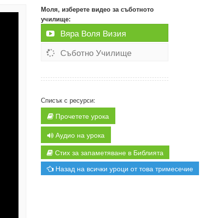
Моля, изберете видео за съботното
училище:
Вяра Воля Визия
Съботно Училище
Списък с ресурси:
Прочетете урока
Аудио на урока
Стих за запаметяване в Библията
Назад на всички уроци от това тримесечие