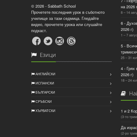
7 - Порт
© 2026 - Sabbath School
на 2026 г
Прочетете последния урок в съботното
8 – 14 авг
училище за тази седмица. Гледайте
6 - Духо
видео, прочетете урока или слушайте
2026 г)
подкаст.
1 – 7 авгус
5 - Всич
тримесеч
Езици
25 – 31 юл
4 - Грях
АНГЛИЙСКИ
2026 г)
18 – 24 юл
ИСПАНСКИ
БЪЛГАРСКИ
Най
СРЪБСКИ
ХЪРВАТСКИ
1 и 2 Ко
(3-то трим
Да израс
(2-ро трим