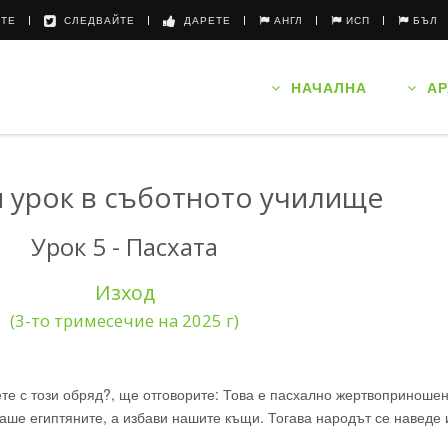
ТЕ
СЛЕДВАЙТЕ
ДАРЕТЕ
АНГЛ
ИСП
БЪЛ
НАЧАЛНА
АР
 урок в съботното училище
Урок 5 - Пасхата
Изход
(3-то тримесечие на 2025 г)
жете с този обряд?, ще отговорите: Това е пасхално жертвоприноше
аше египтяните, а избави нашите къщи. Тогава народът се наведе и