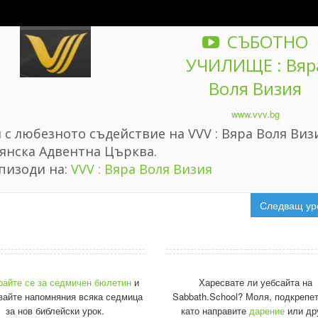
СЪБОТНО
УЧИЛИЩЕ : Вяр
Воля Визия
www.vvv.bg
с любезното съдействие на VVV : Вяра Воля Визи
янска Адвентна Църква.
пизоди на:
VVV : Вяра Воля Визия
Следващ ур
райте се за седмичен бюлетин
и
Харесвате ли уебсайта на
вайте напомняния всяка седмица
Sabbath.School? Моля, подкрепет
за нов библейски урок.
като направите
дарение
или др