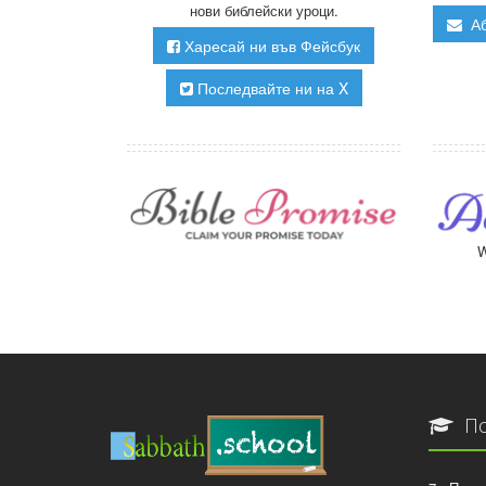
нови библейски уроци.
Аб
Харесай ни във Фейсбук
Последвайте ни на X
W
По