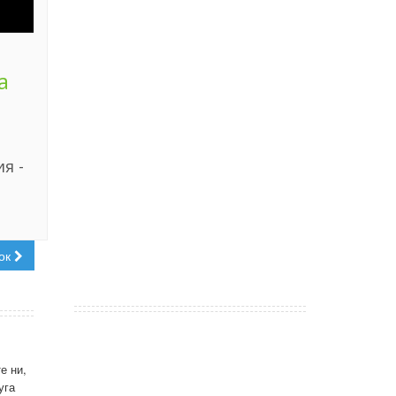
а
я -
ок
е ни,
уга