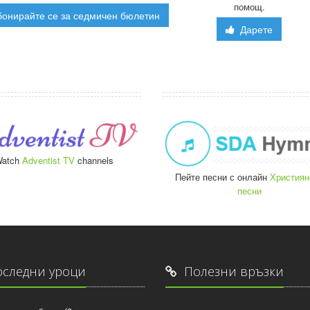
помощ.
онирайте се за седмичен бюлетин
Дарете
atch
Adventist TV
channels
Пейте песни с онлайн
Християн
песни
следни уроци
Полезни връзки