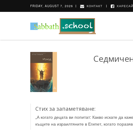
FRIDAY, AUGUST 7, 2026
КОНТАКТ
ХАРЕСАЙ
Седмичен
Стих за запаметяване:
„А когато децата ви попитат: Какво искате да ка
къщите на израилтяните в Египет, когато поразяв