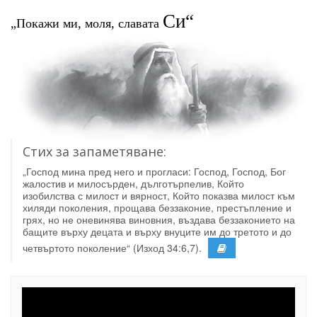
Си“
„Покажи ми, моля, славата
Стих за запаметяване:
„Господ мина пред него и прогласи: Господ, Господ, Бог
жалостив и милосърден, дълготърпелив, Който
изобилства с милост и вярност, Който показва милост към
хиляди поколения, прощава беззаконие, престъпление и
грях, но не оневинява виновния, въздава беззаконието на
бащите върху децата и върху внуците им до третото и до
четвъртото поколение“ (Изход 34:6,7).