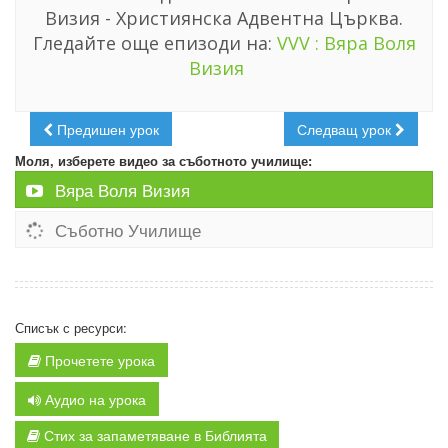
Визия - Християнска Адвентна Църква.
Гледайте още епизоди на:
VVV : Вяра Воля
Визия
Предишен урок
Следващ урок
Моля, изберете видео за съботното училище:
Вяра Воля Визия
Съботно Училище
Списък с ресурси:
Прочетете урока
Аудио на урока
Стих за запаметяване в Библията