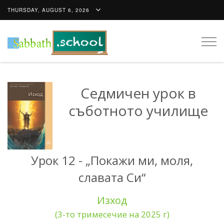
THURSDAY, AUGUST 6, 2026
Togg
navig
Седмичен урок в
съботното училище
Урок 12 - „Покажи ми, моля,
славата Си“
Изход
(3-то тримесечие на 2025 г)