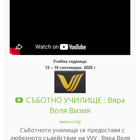
Учебна седмица:
13 – 19 септември, 2025 г
СЪБОТНО УЧИЛИЩЕ : Вяра
Воля Визия
www.vvv.bg
Съботното училище се предоставя с
любезното съдействие на VVV : Вяра Воля