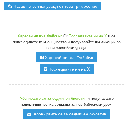
Назад на всички уроци от това тримесечие
Харесай ни във Фейсбук
Or
Последвайте ни на X
и се
присъединете към общността и получавайте публикации за
нови библейски уроци.
Харесай ни във Фейсбук
Последвайте ни на X
Абонирайте се за седмичен бюлетин
и получавайте
напомняния всяка седмица за нов библейски урок.
Абонирайте се за седмичен бюлетин