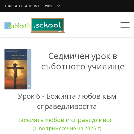
THURSDAY, AUGUST 6, 2026
Togg
navig
Седмичен урок в
съботното училище
Урок 6 - Божията любов към
справедливостта
Божията любов и справедливост
(1-во тримесечие на 2025 г)