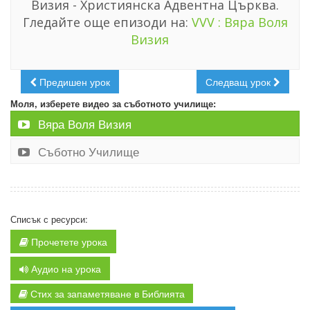
Визия - Християнска Адвентна Църква.
Гледайте още епизоди на:
VVV : Вяра Воля
Визия
Предишен урок
Следващ урок
Моля, изберете видео за съботното училище:
Вяра Воля Визия
Съботно Училище
Списък с ресурси:
Прочетете урока
Аудио на урока
Стих за запаметяване в Библията