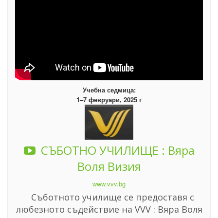
Учебна седмица:
1–7 февруари, 2025 г
СЪБОТНО УЧИЛИЩЕ : Вяра
Воля Визия
www.vvv.bg
Съботното училище се предоставя с
любезното съдействие на VVV : Вяра Воля