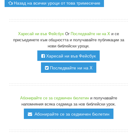
Назад на всички уроци от това тримесечие
Харесай ни във Фейсбук
Or
Последвайте ни на X
и се
присъединете към общността и получавайте публикации за
нови библейски уроци.
Харесай ни във Фейсбук
Последвайте ни на X
Абонирайте се за седмичен бюлетин
и получавайте
напомняния всяка седмица за нов библейски урок.
Абонирайте се за седмичен бюлетин