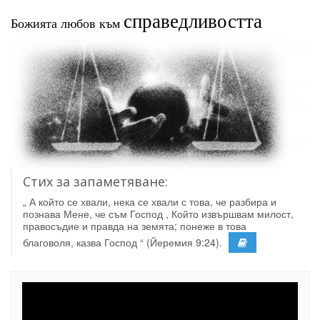
справедливостта
Божията любов към
Стих за запаметяване:
„ А който се хвали, нека се хвали с това, че разбира и
познава Мене, че съм Господ , Който извършвам милост,
правосъдие и правда на земята; понеже в това
благоволя, казва Господ “ (Йеремия 9:24).