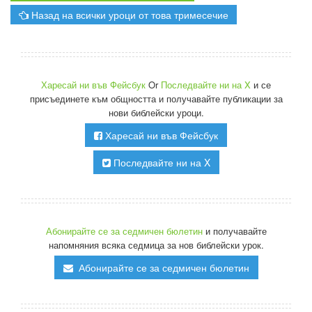
Назад на всички уроци от това тримесечие
Харесай ни във Фейсбук
Or
Последвайте ни на X
и се
присъединете към общността и получавайте публикации за
нови библейски уроци.
Харесай ни във Фейсбук
Последвайте ни на X
Абонирайте се за седмичен бюлетин
и получавайте
напомняния всяка седмица за нов библейски урок.
Абонирайте се за седмичен бюлетин