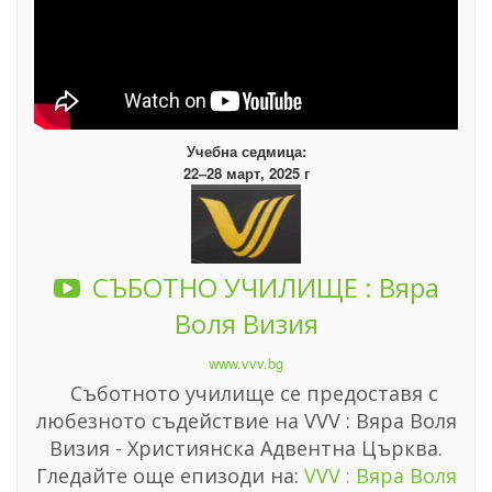
Учебна седмица:
22–28 март, 2025 г
СЪБОТНО УЧИЛИЩЕ : Вяра
Воля Визия
www.vvv.bg
Съботното училище се предоставя с
любезното съдействие на VVV : Вяра Воля
Визия - Християнска Адвентна Църква.
Гледайте още епизоди на:
VVV : Вяра Воля