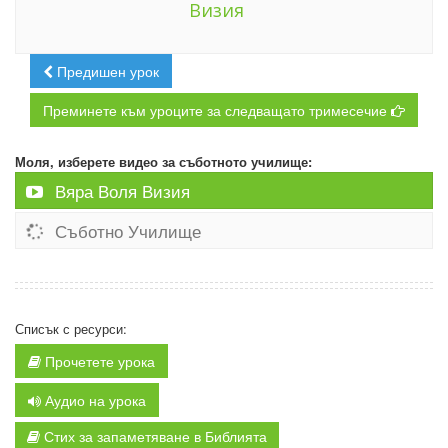
Визия
Предишен урок
Преминете към уроците за следващато тримесечие
Моля, изберете видео за съботното училище:
Вяра Воля Визия
Съботно Училище
Списък с ресурси:
Прочетете урока
Аудио на урока
Стих за запаметяване в Библията