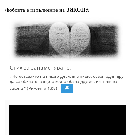
закона
Любовта е изпълнение на
Стих за запаметяване:
„ Не оставайте на никого длъжни в нищо, освен един друг
да се обичате, защото който обича другия, изпълнява
закона “ (Римляни 13:8).