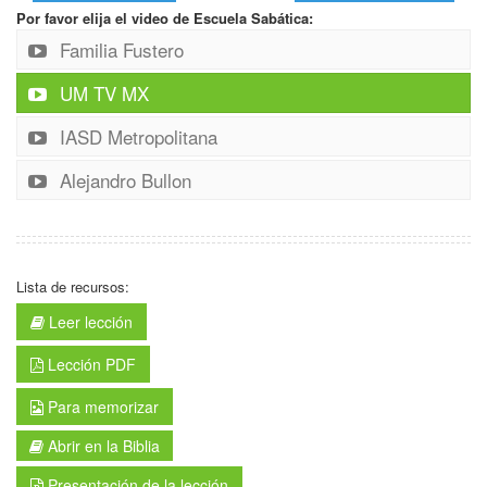
Por favor elija el video de Escuela Sabática:
Familia Fustero
UM TV MX
IASD Metropolitana
Alejandro Bullon
Lista de recursos:
Leer lección
Lección PDF
Para memorizar
Abrir en la Biblia
Presentación de la lección