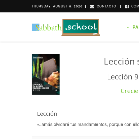
THURSDAY, AUGUST 6, 2026
CONTACTO
COM
PAG
Lección 
Lección 9
Crecie
Lección
«Jamás olvidaré tus mandamientos, porque con ello