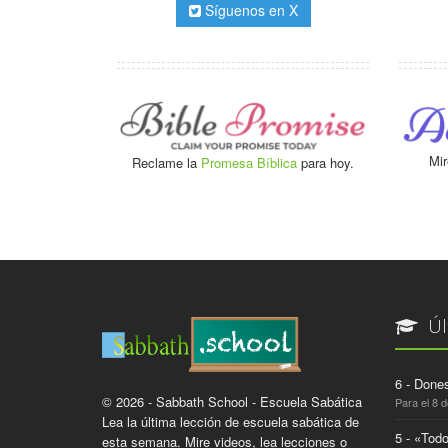
Síguenos en X
Mir
Reclame la
Promesa Bíblica
para hoy.
Úl
6 - Dones
© 2026 - Sabbath School - Escuela Sabática
Para el 8 
Lea la última lección de escuela sabática de
5 - «Todo
esta semana. Mire videos, lea lecciones o