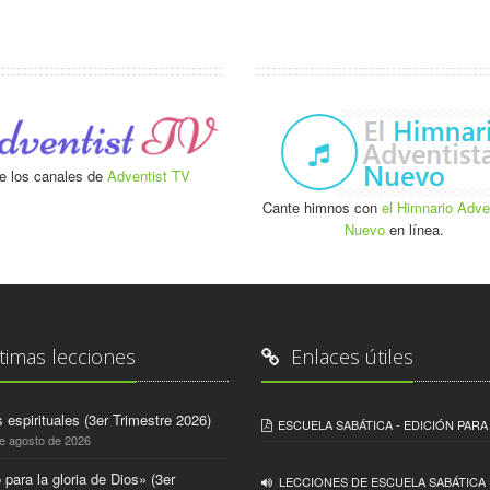
e los canales de
Adventist TV
Cante himnos con
el Himnario Adve
Nuevo
en línea.
timas lecciones
Enlaces útiles
 espirituales (3er Trimestre 2026)
ESCUELA SABÁTICA - EDICIÓN PAR
de agosto de 2026
 para la gloria de Dios» (3er
LECCIONES DE ESCUELA SABÁTICA 