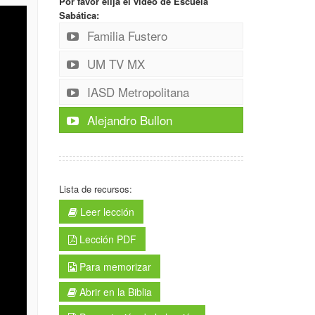
Por favor elija el video de Escuela
Sabática:
Familia Fustero
UM TV MX
IASD Metropolitana
Alejandro Bullon
Lista de recursos:
Leer lección
Lección PDF
Para memorizar
Abrir en la Biblia