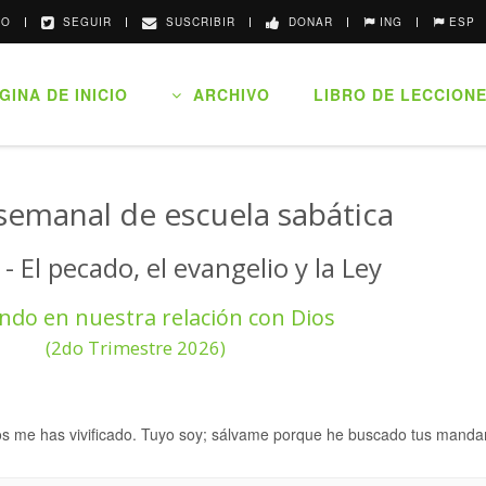
O
SEGUIR
SUSCRIBIR
DONAR
ING
ESP
INA DE INICIO
ARCHIVO
LIBRO DE LECCION
semanal de escuela sabática
 - El pecado, el evangelio y la Ley
ndo en nuestra relación con Dios
(2do Trimestre 2026)
s me has vivificado. Tuyo soy; sálvame porque he buscado tus mandam