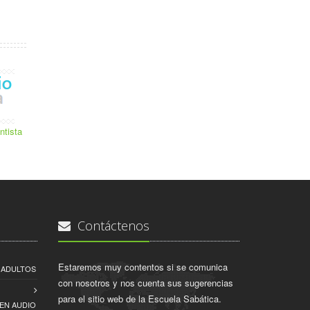
ntista
Contáctenos
Estaremos muy contentos si se comunica
A ADULTOS
con nosotros y nos cuenta sus sugerencias
para el sitio web de la Escuela Sabática.
EN AUDIO