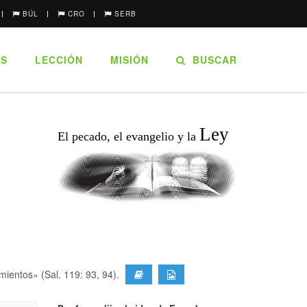
BÚL
CRO
SERB
ES
LECCIÓN
MISIÓN
BUSCAR
Ley
El pecado, el evangelio y la
ientos» (Sal. 119: 93, 94).