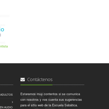
ntista
Contáctenos
Estaremos muy contentos si se comunica
A ADULTOS
con nosotros y nos cuenta sus sugerencias
para el sitio web de la Escuela Sabática.
EN AUDIO