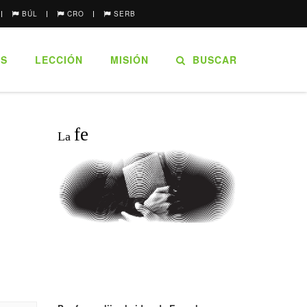
BÚL
CRO
SERB
ES
LECCIÓN
MISIÓN
BUSCAR
fe
La