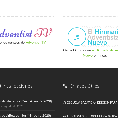
e los canales de
Adventist TV
Cante himnos con
el Himnario Adve
Nuevo
en línea.
timas lecciones
Enlaces útiles
trato del amor (3er Trimestre 2026)
ESCUELA SABÁTICA - EDICIÓN PAR
 de agosto de 2026
 espirituales (3er Trimestre 2026)
LECCIONES DE ESCUELA SABÁTICA 