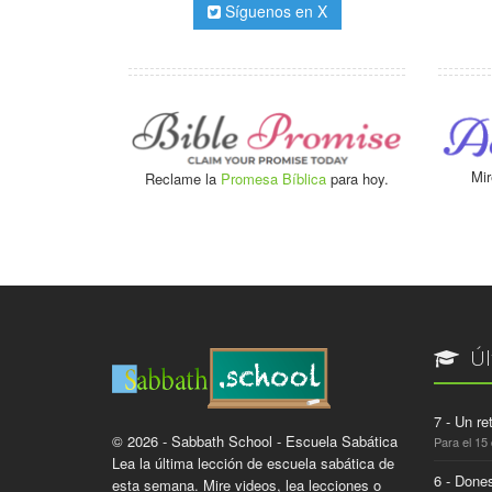
Síguenos en X
Mir
Reclame la
Promesa Bíblica
para hoy.
Úl
7 - Un re
© 2026 - Sabbath School - Escuela Sabática
Para el 15
Lea la última lección de escuela sabática de
6 - Dones
esta semana. Mire videos, lea lecciones o