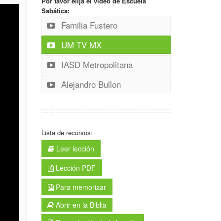
Por favor elija el video de Escuela
Sabática:
Familia Fustero
UM TV MX
IASD Metropolitana
Alejandro Bullon
Lista de recursos:
Leer lección
Lección PDF
Para memorizar
Abrir en la Biblia