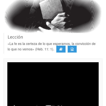
Lección
«La fe es la certeza de lo que esperamos, la convicción de
lo que no vemos» (Heb. 11: 1).