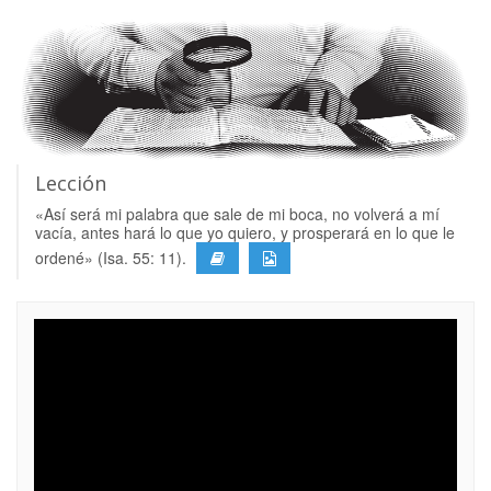
Lección
«Así será mi palabra que sale de mi boca, no volverá a mí
vacía, antes hará lo que yo quiero, y prosperará en lo que le
ordené» (Isa. 55: 11).