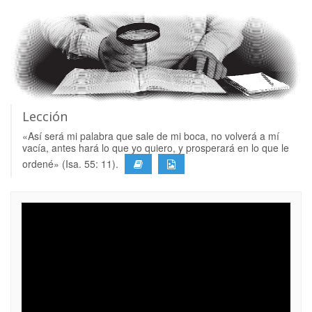
Lección
«Así será mi palabra que sale de mi boca, no volverá a mí
vacía, antes hará lo que yo quiero, y prosperará en lo que le
ordené» (Isa. 55: 11).