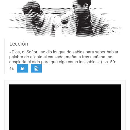
Lección
«Dios, el Señor, me dio lengua de sabios para saber hablar
palabra de aliento al cansado; mañana tras mañana me
despierta el oído para que oiga como los sabios» (Isa. 50:
4).