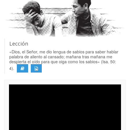
Lección
«Dios, el Señor, me dio lengua de sabios para saber hablar
palabra de aliento al cansado; mañana tras mañana me
despierta el oído para que oiga como los sabios» (Isa. 50:
4).