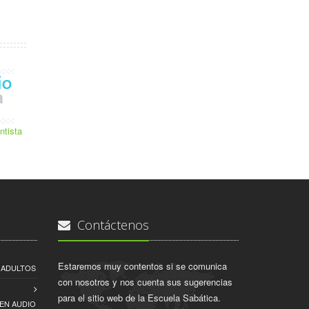
ntista
Contáctenos
Estaremos muy contentos si se comunica
A ADULTOS
con nosotros y nos cuenta sus sugerencias
para el sitio web de la Escuela Sabática.
EN AUDIO