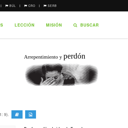
BÚL
CRO
SERB
ES
LECCIÓN
MISIÓN
BUSCAR
perdón
Arrepentimiento y
1: 9).