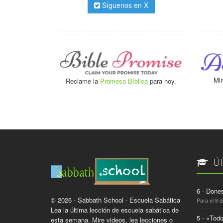
Síguenos en X
Mir
Reclame la
Promesa Bíblica
para hoy.
Úl
6 - Dones
© 2026 - Sabbath School - Escuela Sabática
Para el 8 
Lea la última lección de escuela sabática de
5 - «Todo
esta semana. Mire videos, lea lecciones o