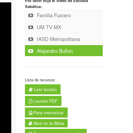
Por favor elija el video de Escuela
Sabática:
Familia Fustero
UM TV MX
IASD Metropolitana
Alejandro Bullon
Lista de recursos:
Leer lección
Lección PDF
Para memorizar
Abrir en la Biblia