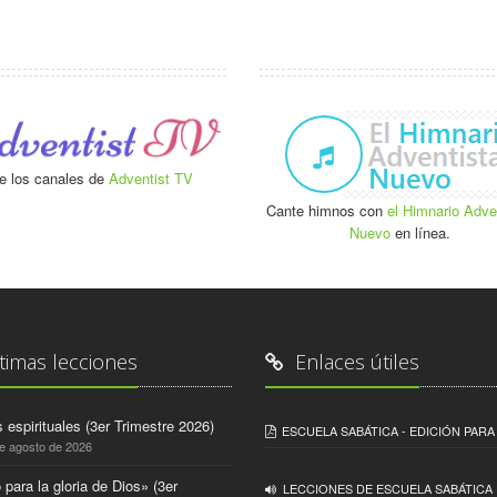
e los canales de
Adventist TV
Cante himnos con
el Himnario Adve
Nuevo
en línea.
timas lecciones
Enlaces útiles
 espirituales (3er Trimestre 2026)
ESCUELA SABÁTICA - EDICIÓN PAR
de agosto de 2026
 para la gloria de Dios» (3er
LECCIONES DE ESCUELA SABÁTICA 