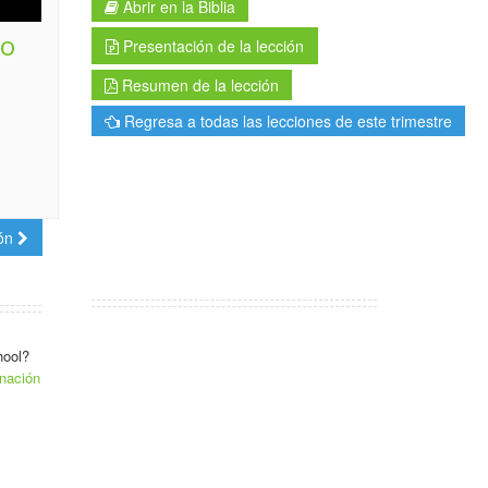
Abrir en la Biblia
ro
Presentación de la lección
Resumen de la lección
Regresa a todas las lecciones de este trimestre
ión
hool?
nación