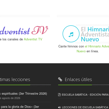
e los canales de
Adventist TV
Cante himnos con
el Himnario Adve
Nuevo
en línea.
timas lecciones
Enlaces útiles
 espirituales (3er Trimestre 2026)
ESCUELA SABÁTICA - EDICIÓN PAR
de agosto de 2026
 para la gloria de Dios» (3er
LECCIONES DE ESCUELA SABÁTICA 