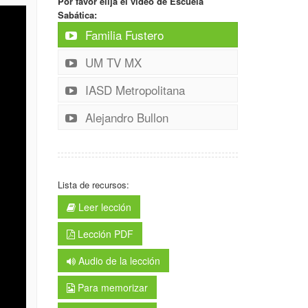
Por favor elija el video de Escuela
Sabática:
Familia Fustero
UM TV MX
IASD Metropolitana
Alejandro Bullon
Lista de recursos:
Leer lección
Lección PDF
Audio de la lección
Para memorizar