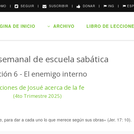
MO
SEGUIR
SUSCRIBIR
DONAR
ING
ES
INA DE INICIO
ARCHIVO
LIBRO DE LECCION
semanal de escuela sabática
ción 6 - El enemigo interno
ciones de Josué acerca de la fe
(4to Trimestre 2025)
e, para dar a cada uno lo que merece según sus obras» (Jer. 17: 10).