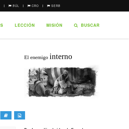
P
BÚL
CRO
SERB
ES
LECCIÓN
MISIÓN
BUSCAR
interno
El enemigo