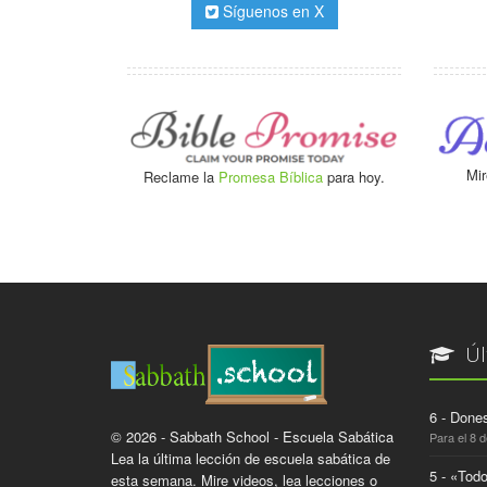
Síguenos en X
Mir
Reclame la
Promesa Bíblica
para hoy.
Úl
6 - Dones
© 2026 - Sabbath School - Escuela Sabática
Para el 8 
Lea la última lección de escuela sabática de
5 - «Todo
esta semana. Mire videos, lea lecciones o