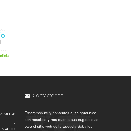
ntista
Contáctenos
Estaremos muy contentos si se comunica
A ADULTOS
con nosotros y nos cuenta sus sugerencias
para el sitio web de la Escuela Sabática.
EN AUDIO