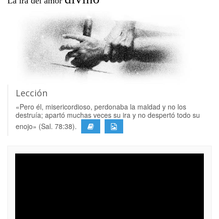
La ira del amor
Lección
«Pero él, misericordioso, perdonaba la maldad y no los
destruía; apartó muchas veces su ira y no despertó todo su
enojo» (Sal. 78:38).