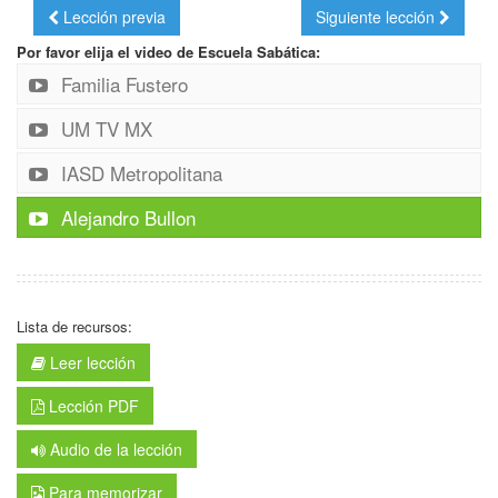
Lección previa
Siguiente lección
Por favor elija el video de Escuela Sabática:
Familia Fustero
UM TV MX
IASD Metropolitana
Alejandro Bullon
Lista de recursos:
Leer lección
Lección PDF
Audio de la lección
Para memorizar